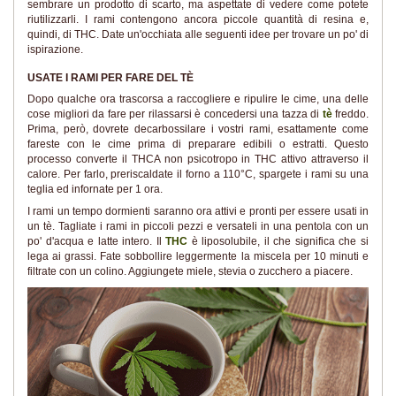
sembrare un prodotto di scarto, ma aspettate di vedere come potete
riutilizzarli. I rami contengono ancora piccole quantità di resina e,
quindi, di THC. Date un'occhiata alle seguenti idee per trovare un po' di
ispirazione.
USATE I RAMI PER FARE DEL TÈ
Dopo qualche ora trascorsa a raccogliere e ripulire le cime, una delle
cose migliori da fare per rilassarsi è concedersi una tazza di
tè
freddo.
Prima, però, dovrete decarbossilare i vostri rami, esattamente come
fareste con le cime prima di preparare edibili o estratti. Questo
processo converte il THCA non psicotropo in THC attivo attraverso il
calore. Per farlo, preriscaldate il forno a 110°C, spargete i rami su una
teglia ed infornate per 1 ora.
I rami un tempo dormienti saranno ora attivi e pronti per essere usati in
un tè. Tagliate i rami in piccoli pezzi e versateli in una pentola con un
po' d'acqua e latte intero. Il
THC
è liposolubile, il che significa che si
lega ai grassi. Fate sobbollire leggermente la miscela per 10 minuti e
filtrate con un colino. Aggiungete miele, stevia o zucchero a piacere.