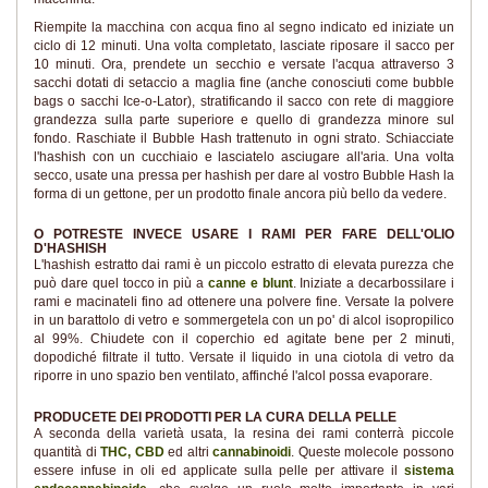
Riempite la macchina con acqua fino al segno indicato ed iniziate un
ciclo di 12 minuti. Una volta completato, lasciate riposare il sacco per
10 minuti. Ora, prendete un secchio e versate l'acqua attraverso 3
sacchi dotati di setaccio a maglia fine (anche conosciuti come bubble
bags o sacchi Ice-o-Lator), stratificando il sacco con rete di maggiore
grandezza sulla parte superiore e quello di grandezza minore sul
fondo. Raschiate il Bubble Hash trattenuto in ogni strato. Schiacciate
l'hashish con un cucchiaio e lasciatelo asciugare all'aria. Una volta
secco, usate una pressa per hashish per dare al vostro Bubble Hash la
forma di un gettone, per un prodotto finale ancora più bello da vedere.
O POTRESTE INVECE USARE I RAMI PER FARE DELL'OLIO
D'HASHISH
L'hashish estratto dai rami è un piccolo estratto di elevata purezza che
può dare quel tocco in più a
canne e blunt
. Iniziate a decarbossilare i
rami e macinateli fino ad ottenere una polvere fine. Versate la polvere
in un barattolo di vetro e sommergetela con un po' di alcol isopropilico
al 99%. Chiudete con il coperchio ed agitate bene per 2 minuti,
dopodiché filtrate il tutto. Versate il liquido in una ciotola di vetro da
riporre in uno spazio ben ventilato, affinché l'alcol possa evaporare.
PRODUCETE DEI PRODOTTI PER LA CURA DELLA PELLE
A seconda della varietà usata, la resina dei rami conterrà piccole
quantità di
THC, CBD
ed altri
cannabinoidi
. Queste molecole possono
essere infuse in oli ed applicate sulla pelle per attivare il
sistema