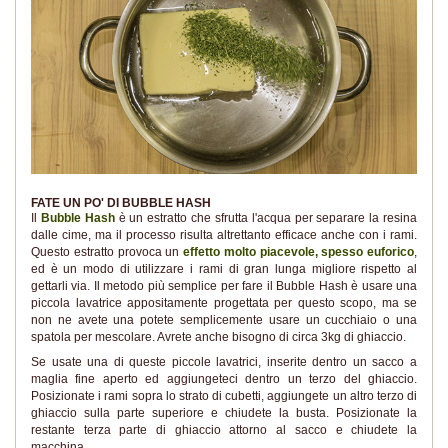
FATE UN PO' DI BUBBLE HASH
Il
Bubble Hash
è un estratto che sfrutta l'acqua per separare la resina
dalle cime, ma il processo risulta altrettanto efficace anche con i rami.
Questo estratto provoca un
effetto molto piacevole, spesso euforico
,
ed è un modo di utilizzare i rami di gran lunga migliore rispetto al
gettarli via. Il metodo più semplice per fare il Bubble Hash è usare una
piccola lavatrice appositamente progettata per questo scopo, ma se
non ne avete una potete semplicemente usare un cucchiaio o una
spatola per mescolare. Avrete anche bisogno di circa 3kg di ghiaccio.
Se usate una di queste piccole lavatrici, inserite dentro un sacco a
maglia fine aperto ed aggiungeteci dentro un terzo del ghiaccio.
Posizionate i rami sopra lo strato di cubetti, aggiungete un altro terzo di
ghiaccio sulla parte superiore e chiudete la busta. Posizionate la
restante terza parte di ghiaccio attorno al sacco e chiudete la
macchina.