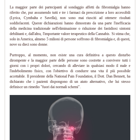
La maggior parte dei partecipanti al sondaggio affetti da fibromialgia hanno
riferito che, pur assumendo tutti e tre i farmaci da prescrizione a loro accessibili
(Lyrica, Cymbalta e Savella), non sono mai riusciti ad ottenere risultati
soddisfacenti. Queste dichiarazioni hanno dimostrato da una parte l'inefficacia
della medicina tradizionale nell'eliminazione o riduzione dei fastidiosi sintomi
debilitanti e, dall'altra, l'importante valore terapeutico della Cannabis. Si stima che,
solo in America, almeno 5 milioni di persone soffrono di fibromialgia e, di questi,
nove su dieci sono donne.
Purtroppo, al momento, non esiste una cura definitiva a questo disturbo
dirompente e la maggior parte delle persone sono costrette a convivere tutti i
giorni con i propri dolori, cercando di alleviare in qualsiasi modo il male e
l'indebolimento fisico, con l'obiettivo di condurre una vita il più possibile
accettabile. Il presidente della National Pain Foundation, il Dott. Dan Bennett, ha
dichiarato che i pazienti dispongono di un aiuto alternativo, che lui stesso
definisce un rimedio "fuori dai normali schemi".