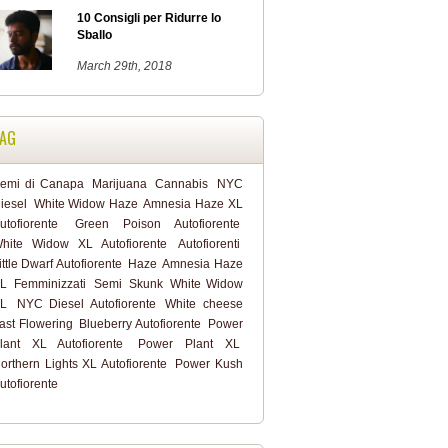
10 Consigli per Ridurre lo
Sballo
March 29th, 2018
AG
emi di Canapa
Marijuana
Cannabis
NYC
iesel
White Widow Haze
Amnesia Haze XL
utofiorente
Green Poison Autofiorente
hite Widow XL Autofiorente
Autofiorenti
ittle Dwarf Autofiorente
Haze
Amnesia Haze
L
Femminizzati
Semi
Skunk
White Widow
L
NYC Diesel Autofiorente
White cheese
ast Flowering
Blueberry Autofiorente
Power
lant XL Autofiorente
Power Plant XL
orthern Lights XL Autofiorente
Power Kush
utofiorente