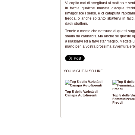
Vi capita mai di svegliarvi al mattino e sen
in faccia qualche manata d'acqua fred
rinvigorisce i sensi, e ci catapulta rapida
fredda, o anche soltanto sbattervi in fac
dagli sballoni.
Tenete a mente che nessuno di questi sugger
sballo da cannabis. Ma anche se queste op
a rilassarvi ed a farvi star meglio. Mettete 
mano per la vostra prossima avventura er
YOU MIGHT ALSO LIKE
Top 5 delle Varietà di
Canapa Autofiorenti
Top 5 delle Va
Femminizzate 
Freddi