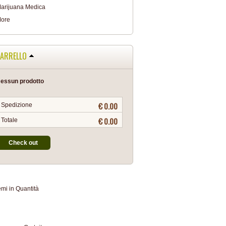
arijuana Medica
ore
ARRELLO
essun prodotto
€ 0.00
Spedizione
€ 0.00
Totale
Check out