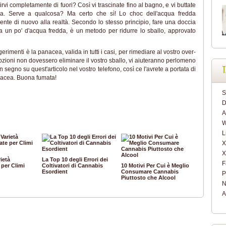
tirvi completamente di fuori? Così vi trascinate fino al bagno, e vi buttate
da. Serve a qualcosa? Ma certo che sì! Lo choc dell'acqua fredda
mente di nuovo alla realtà. Secondo lo stesso principio, fare una doccia
cia un po' d'acqua fredda, è un metodo per ridurre lo sballo, approvato
imenti è la panacea, valida in tutti i casi, per rimediare al vostro over-
zioni non dovessero eliminare il vostro sballo, vi aiuteranno perlomeno
T
un segno su quest'articolo nel vostro telefono, così ce l'avrete a portata di
bacea. Buona fumata!
S
D
A
W
L
X
X
rietà
La Top 10 degli Errori dei
F
per Climi
Coltivatori di Cannabis
10 Motivi Per Cui è Meglio
Esordient
Consumare Cannabis
P
Piuttosto che Alcool
N
A