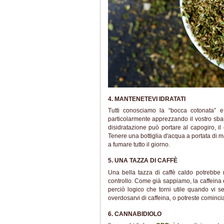
4. MANTENETEVI IDRATATI
Tutti conosciamo la “bocca cotonata” 
particolarmente apprezzando il vostro sbal
disidratazione può portare al capogiro, i
Tenere una bottiglia d'acqua a portata di ma
a fumare tutto il giorno.
5. UNA TAZZA DI CAFFÈ
Una bella tazza di caffè caldo potrebbe n
controllo. Come già sappiamo, la caffeina è 
perciò logico che torni utile quando vi s
overdosarvi di caffeina, o potreste comincia
6. CANNABIDIOLO