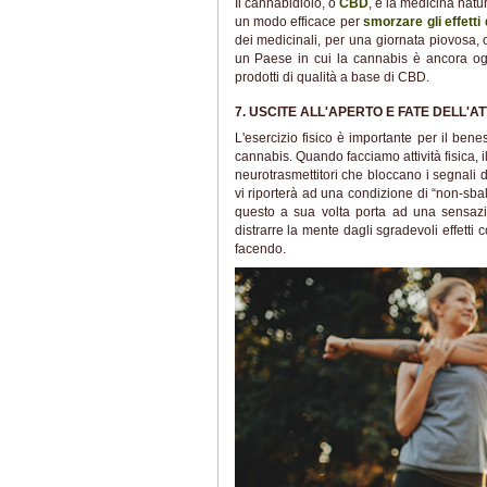
Il cannabidiolo, o
CBD
, è la medicina nat
un modo efficace per
smorzare gli effetti
dei medicinali, per una giornata piovosa,
un Paese in cui la cannabis è ancora ogg
prodotti di qualità a base di CBD.
7. USCITE ALL'APERTO E FATE DELL'ATT
L'esercizio fisico è importante per il be
cannabis. Quando facciamo attività fisica, 
neurotrasmettitori che bloccano i segnali d
vi riporterà ad una condizione di “non-sbal
questo a sua volta porta ad una sensazion
distrarre la mente dagli sgradevoli effetti 
facendo.