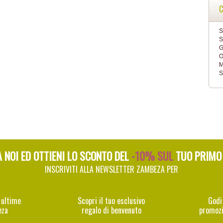
C
S
S
G
O
M
S
A NOI ED OTTIENI LO SCONTO DEL
-10% SUL
TUO PRIMO
INSCRIVITI ALLA NEWSLETTER ZAMBEZA PER
 ultime
Scopri il tuo esclusivo
Godi
eza
regalo di benvenuto
promozi