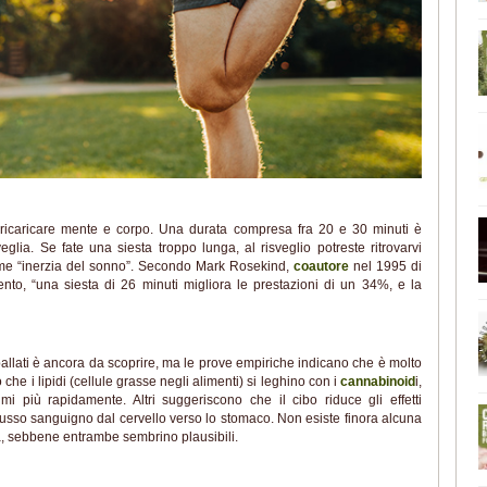
 ricaricare mente e corpo. Una durata compresa fra 20 e 30 minuti è
eglia. Se fate una siesta troppo lunga, al risveglio potreste ritrovarvi
come “inerzia del sonno”. Secondo Mark Rosekind,
coautore
nel 1995 di
o, “una siesta di 26 minuti migliora le prestazioni di un 34%, e la
ballati è ancora da scoprire, ma le prove empiriche indicano che è molto
o che i lipidi (cellule grasse negli alimenti) si leghino con i
cannabinoid
i,
mi più rapidamente. Altri suggeriscono che il cibo riduce gli effetti
lusso sanguigno dal cervello verso lo stomaco. Non esiste finora alcuna
ia, sebbene entrambe sembrino plausibili.