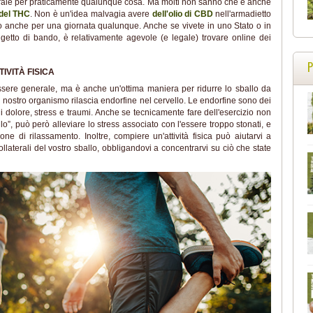
urale per praticamente qualunque cosa. Ma molti non sanno che è anche
 del THC
. Non è un'idea malvagia avere
dell'olio di CBD
nell'armadietto
 o anche per una giornata qualunque. Anche se vivete in uno Stato o in
etto di bando, è relativamente agevole (e legale) trovare online dei
IVITÀ FISICA
nessere generale, ma è anche un'ottima maniera per ridurre lo sballo da
il nostro organismo rilascia endorfine nel cervello. Le endorfine sono dei
i dolore, stress e traumi. Anche se tecnicamente fare dell'esercizio non
lo”, può però alleviare lo stress associato con l'essere troppo stonati, e
e di rilassamento. Inoltre, compiere un'attività fisica può aiutarvi a
collaterali del vostro sballo, obbligandovi a concentrarvi su ciò che state