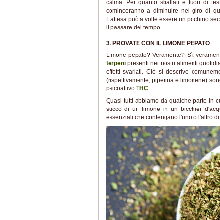
calma. Per quanto sballati e fuori di tes
cominceranno a diminuire nel giro di q
L'attesa può a volte essere un pochino se
il passare del tempo.
3. PROVATE CON IL LIMONE PEPATO
Limone pepato? Veramente? Sì, verament
terpeni
presenti nei nostri alimenti quotid
effetti svariati. Ciò si descrive comunem
(rispettivamente, piperina e limonene) sono 
psicoattivo
THC
.
Quasi tutti abbiamo da qualche parte in 
succo di un limone in un bicchier d'acq
essenziali che contengano l'uno o l'altro d