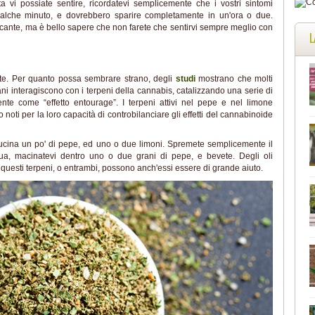
ta vi possiate sentire, ricordatevi semplicemente che i vostri sintomi
ualche minuto, e dovrebbero sparire completamente in un'ora o due.
ccante, ma è bello sapere che non farete che sentirvi sempre meglio con
L
e. Per quanto possa sembrare strano, degli
studi
mostrano che molti
iani interagiscono con i terpeni della cannabis, catalizzando una serie di
ente come “effetto entourage”. I terpeni attivi nel pepe e nel limone
noti per la loro capacità di controbilanciare gli effetti del cannabinoide
cucina un po' di pepe, ed uno o due limoni. Spremete semplicemente il
ua, macinatevi dentro uno o due grani di pepe, e bevete. Degli oli
i questi terpeni, o entrambi, possono anch'essi essere di grande aiuto.