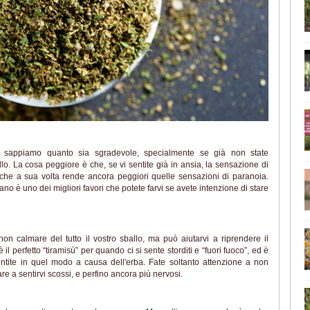
e sappiamo quanto sia sgradevole, specialmente se già non state
lo. La cosa peggiore è che, se vi sentite già in ansia, la sensazione di
l che a sua volta rende ancora peggiori quelle sensazioni di paranoia.
no è uno dei migliori favori che potete farvi se avete intenzione di stare
on calmare del tutto il vostro sballo, ma può aiutarvi a riprendere il
il perfetto “tiramisù” per quando ci si sente storditi e “fuori fuoco”, ed è
entite in quel modo a causa dell'erba. Fate soltanto attenzione a non
re a sentirvi scossi, e perfino ancora più nervosi.