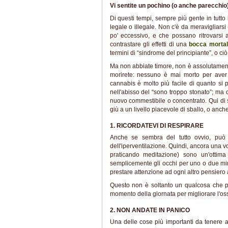
Vi sentite un pochino (o anche parecchio) 
Di questi tempi, sempre più gente in tutto 
legale o illegale. Non c'è da meravigliarsi
po' eccessivo, e che possano ritrovarsi 
contrastare gli effetti di una
bocca morta
termini di “sindrome del principiante”, o ci
Ma non abbiate timore, non è assolutamen
morirete: nessuno è mai morto per aver
cannabis è molto più facile di quanto si 
nell'abisso del “sono troppo stonato”; m
nuovo commestibile o concentrato. Qui di se
giù a un livello piacevole di sballo, o anch
1. RICORDATEVI DI RESPIRARE
Anche se sembra del tutto ovvio, può pe
dell'iperventilazione. Quindi, ancora una vo
praticando meditazione) sono un'ottima
semplicemente gli occhi per uno o due minu
prestare attenzione ad ogni altro pensiero
Questo non è soltanto un qualcosa che po
momento della giornata per migliorare l'o
2. NON ANDATE IN PANICO
Una delle cose più importanti da tenere 