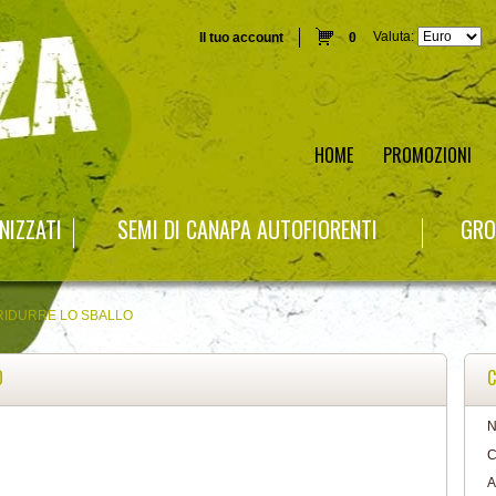
Valuta:
Il tuo account
0
HOME
PROMOZIONI
NIZZATI
SEMI DI CANAPA AUTOFIORENTI
GRO
 RIDURRE LO SBALLO
O
C
N
C
A