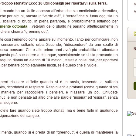
troppo stonati? Ecco 10 utili consigli per riportarvi sulla Terra.
M
il mondo ha un facile accesso all'erba, che sia medicinale o ricreativa,
M
 che per alcuni, ancora in “verde età”, il “verde” che si fuma oggi sia un
a sballare di brutto, in piena paranoia, e probabilmente lottando per
lmente cotonata
. I veterani dello sballo ne parlano affettuosamente in
ò che si chiama “greening out”.
C
te così tremendo come appare sul momento. Tanto per cominciare, non
 consumato soltanto erba. Secondo, “ridiscendere” da uno sballo di
N
possa pensare. Chi è alle prime armi avrà più probabilità di affondare
a questo può succedere a chiunque, specialmente se si sta provando un
guito diamo un elenco di 10 metodi, testati e collaudati, per riportarsi
e per tornare completamente lucidi, se è quello che si vuole.
rò risultare difficile quando si è in ansia, tossendo, e sull'orlo
lta, ricordatevi di respirare. Respiri lenti e profondi (come quando si sta
 maniera per raccogliere i pensieri, e rilassarsi un po'. Chiudete
ti, e non pensate ad altro che alle parole “inspira” ed “espira”, senza
 ansiogeno.
tete fare quando siete troppo stonati, ma è bene farlo in qualunque
ssigenazione del sangue.
a mente, quando si è preda di un “greenout”, è quella di mantenere la