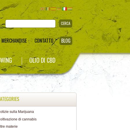
CERCA
MERCHANDISE
CONTATTO
BLOG
WING
OLIO DI CBD
ATEGORIES
otizie sulla Marijuana
oltivazione di cannabis
ltre materie