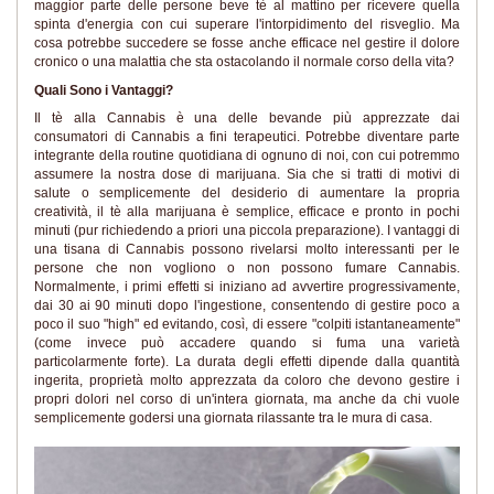
maggior parte delle persone beve tè al mattino per ricevere quella
spinta d'energia con cui superare l'intorpidimento del risveglio. Ma
cosa potrebbe succedere se fosse anche efficace nel gestire il dolore
cronico o una malattia che sta ostacolando il normale corso della vita?
Quali Sono i Vantaggi?
Il tè alla Cannabis è una delle bevande più apprezzate dai
consumatori di Cannabis a fini terapeutici. Potrebbe diventare parte
integrante della routine quotidiana di ognuno di noi, con cui potremmo
assumere la nostra dose di marijuana. Sia che si tratti di motivi di
salute o semplicemente del desiderio di aumentare la propria
creatività, il tè alla marijuana è semplice, efficace e pronto in pochi
minuti (pur richiedendo a priori una piccola preparazione). I vantaggi di
una tisana di Cannabis possono rivelarsi molto interessanti per le
persone che non vogliono o non possono fumare Cannabis.
Normalmente, i primi effetti si iniziano ad avvertire progressivamente,
dai 30 ai 90 minuti dopo l'ingestione, consentendo di gestire poco a
poco il suo "high" ed evitando, così, di essere "colpiti istantaneamente"
(come invece può accadere quando si fuma una varietà
particolarmente forte). La durata degli effetti dipende dalla quantità
ingerita, proprietà molto apprezzata da coloro che devono gestire i
propri dolori nel corso di un'intera giornata, ma anche da chi vuole
semplicemente godersi una giornata rilassante tra le mura di casa.