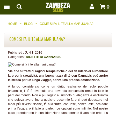
0
HOME
>
BLOG
>
COME SI FA IL TÈ ALLA MARIJUANA?
COME SI FA IL TÈ ALLA MARIJUANA?
Published :
JUN 1, 2016
Categories :
RICETTE DI CANNABIS
Sia che si tratti di ragioni terapeutiche o del desiderio di aumentare
la propria creatività, una buona tazza di tè con Cannabis può aprire
la strada per un lungo viaggio, senza una precisa destinazione.
A lungo considerato come un diritto esclusivo del solo popolo
britannico, il tè è diventato una bevanda consumata ormai in tutte le
parti del mondo. Non è più legato al simbolo di eleganza e esclusività
che poteva avere fino a qualche decennio fa e si può degustare nei
modi più diversi: tisane, tè alla frutta, con latte, senza latte, scaldare
prima l'acqua o il latte a parte... Le opzioni sono infinite. Nel nostro
caso, prenderemo in considerazione una normale tisana alle erbe. La