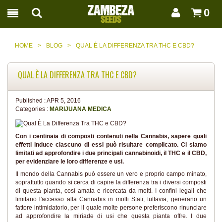
0
HOME
>
BLOG
>
QUAL È LA DIFFERENZA TRA THC E CBD?
QUAL È LA DIFFERENZA TRA THC E CBD?
Published :
APR 5, 2016
Categories :
MARIJUANA MEDICA
Con i centinaia di composti contenuti nella Cannabis, sapere quali
effetti induce ciascuno di essi può risultare complicato. Ci siamo
limitati ad approfondire i due principali cannabinoidi, il THC e il CBD,
per evidenziare le loro differenze e usi.
Il mondo della Cannabis può essere un vero e proprio campo minato,
soprattutto quando si cerca di capire la differenza tra i diversi composti
di questa pianta, così amata e ricercata da molti. I confini legali che
limitano l'accesso alla Cannabis in molti Stati, tuttavia, generano un
fattore intimidatorio, per il quale molte persone preferiscono rinunciare
ad approfondire la miriade di usi che questa pianta offre. I due