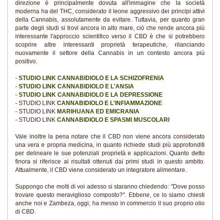
direzione è principalmente dovuta all'immagine che la società
moderna ha del THC, considerato il leone aggressivo dei principi attivi
della Cannabis, assolutamente da evitare. Tuttavia, per quanto gran
parte degli studi si trovi ancora in alto mare, ciò che rende ancora più
interessante l'approccio scientifico verso il CBD è che si potrebbero
scoprire altre interessanti proprietà terapeutiche, rilanciando
nuovamente il settore della Cannabis in un contesto ancora più
positivo.
-
STUDIO LINK CANNABIDIOLO E LA SCHIZOFRENIA
-
STUDIO LINK CANNABIDIOLO E L'ANSIA
-
STUDIO LINK CANNABIDIOLO E LA DEPRESSIONE
- STUDIO LINK
CANNABIDIOLO E L'INFIAMMAZIONE
- STUDIO LINK
MARIHUANA ED EMICRANIA
- STUDIO LINK
CANNABIDIOLO E SPASMI MUSCOLARI
Vale inoltre la pena notare che il CBD non viene ancora considerato
una vera e propria medicina, in quanto richiede studi più approfonditi
per delineare le sue potenziali proprietà e applicazioni. Quanto detto
finora si riferisce ai risultati ottenuti dai primi studi in questo ambito.
Attualmente, il CBD viene considerato un integratore alimentare.
Suppongo che molti di voi adesso si staranno chiedendo: "Dove posso
trovare questo meraviglioso composto?". Ebbene, ce lo siamo chiesti
anche noi e Zambeza, oggi, ha messo in commercio il suo proprio olio
di CBD.