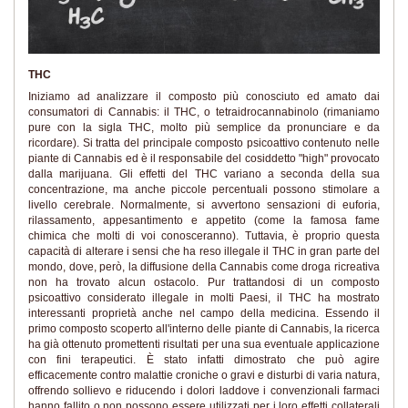
THC
Iniziamo ad analizzare il composto più conosciuto ed amato dai
consumatori di Cannabis: il THC, o tetraidrocannabinolo (rimaniamo
pure con la sigla THC, molto più semplice da pronunciare e da
ricordare). Si tratta del principale composto psicoattivo contenuto nelle
piante di Cannabis ed è il responsabile del cosiddetto "high" provocato
dalla marijuana. Gli effetti del THC variano a seconda della sua
concentrazione, ma anche piccole percentuali possono stimolare a
livello cerebrale. Normalmente, si avvertono sensazioni di euforia,
rilassamento, appesantimento e appetito (come la famosa fame
chimica che molti di voi conosceranno). Tuttavia, è proprio questa
capacità di alterare i sensi che ha reso illegale il THC in gran parte del
mondo, dove, però, la diffusione della Cannabis come droga ricreativa
non ha trovato alcun ostacolo. Pur trattandosi di un composto
psicoattivo considerato illegale in molti Paesi, il THC ha mostrato
interessanti proprietà anche nel campo della medicina. Essendo il
primo composto scoperto all'interno delle piante di Cannabis, la ricerca
ha già ottenuto promettenti risultati per una sua eventuale applicazione
con fini terapeutici. È stato infatti dimostrato che può agire
efficacemente contro malattie croniche o gravi e disturbi di varia natura,
offrendo sollievo e riducendo i dolori laddove i convenzionali farmaci
hanno fallito o non possono essere utilizzati per i loro effetti collaterali