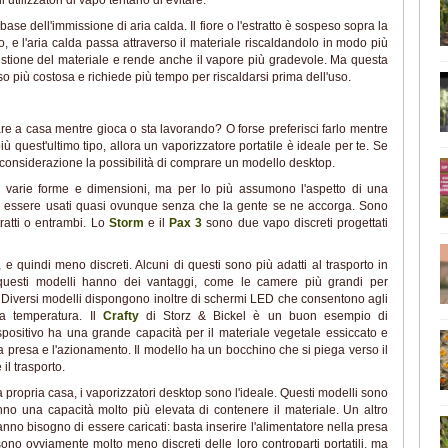
utilizzatori di vapo tentano di evitare.
base dell'immissione di aria calda. Il fiore o l'estratto è sospeso sopra la
to, e l'aria calda passa attraverso il materiale riscaldandolo in modo più
bustione del materiale e rende anche il vapore più gradevole. Ma questa
so più costosa e richiede più tempo per riscaldarsi prima dell'uso.
are a casa mentre gioca o sta lavorando? O forse preferisci farlo mentre
iù quest'ultimo tipo, allora un vaporizzatore portatile è ideale per te. Se
in considerazione la possibilità di comprare un modello desktop.
i in varie forme e dimensioni, ma per lo più assumono l'aspetto di una
o essere usati quasi ovunque senza che la gente se ne accorga. Sono
tratti o entrambi. Lo
Storm
e il
Pax 3
sono due vapo discreti progettati
i, e quindi meno discreti. Alcuni di questi sono più adatti al trasporto in
a questi modelli hanno dei vantaggi, come le camere più grandi per
. Diversi modelli dispongono inoltre di schermi LED che consentono agli
la temperatura. Il
Crafty
di Storz & Bickel è un buon esempio di
ispositivo ha una grande capacità per il materiale vegetale essiccato e
a presa e l'azionamento. Il modello ha un bocchino che si piega verso il
il trasporto.
a propria casa, i vaporizzatori desktop sono l'ideale. Questi modelli sono
nno una capacità molto più elevata di contenere il materiale. Un altro
anno bisogno di essere caricati: basta inserire l'alimentatore nella presa
i sono ovviamente molto meno discreti delle loro controparti portatili, ma