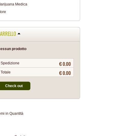
arijuana Medica
ore
ARRELLO
essun prodotto
€ 0.00
Spedizione
€ 0.00
Totale
Check out