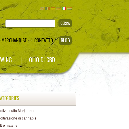
CERCA
MERCHANDISE
CONTATTO
BLOG
WING
OLIO DI CBD
ATEGORIES
otizie sulla Marijuana
oltivazione di cannabis
ltre materie