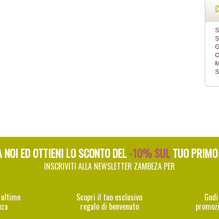
C
S
S
G
O
M
S
A NOI ED OTTIENI LO SCONTO DEL
-10% SUL
TUO PRIMO
INSCRIVITI ALLA NEWSLETTER ZAMBEZA PER
 ultime
Scopri il tuo esclusivo
Godi
eza
regalo di benvenuto
promozi