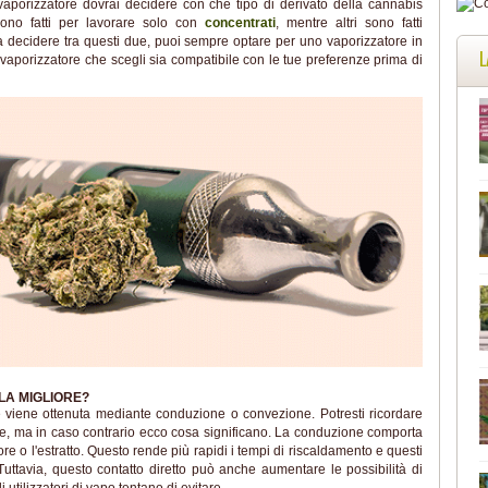
vaporizzatore dovrai decidere con che tipo di derivato della cannabis
 sono fatti per lavorare solo con
concentrati
, mentre altri sono fatti
 a decidere tra questi due, puoi sempre optare per uno vaporizzatore in
L
l vaporizzatore che scegli sia compatibile con le tue preferenze prima di
LA MIGLIORE?
 viene ottenuta mediante conduzione o convezione. Potresti ricordare
nze, ma in caso contrario ecco cosa significano. La conduzione comporta
l fiore o l'estratto. Questo rende più rapidi i tempi di riscaldamento e questi
uttavia, questo contatto diretto può anche aumentare le possibilità di