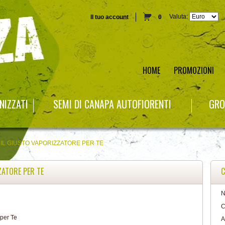
Valuta:
Il tuo account
0
HOME
PROMOZIONI
NIZZATI
SEMI DI CANAPA AUTOFIORENTI
GRO
IL GIUSTO VAPORIZZATORE PER TE
ZATORE PER TE
C
N
C
A