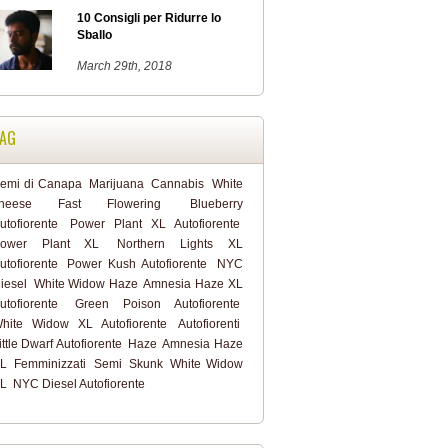
10 Consigli per Ridurre lo
Sballo
March 29th, 2018
AG
emi di Canapa
Marijuana
Cannabis
White
cheese Fast Flowering
Blueberry
utofiorente
Power Plant XL Autofiorente
ower Plant XL
Northern Lights XL
utofiorente
Power Kush Autofiorente
NYC
iesel
White Widow Haze
Amnesia Haze XL
utofiorente
Green Poison Autofiorente
hite Widow XL Autofiorente
Autofiorenti
ittle Dwarf Autofiorente
Haze
Amnesia Haze
L
Femminizzati
Semi
Skunk
White Widow
L
NYC Diesel Autofiorente