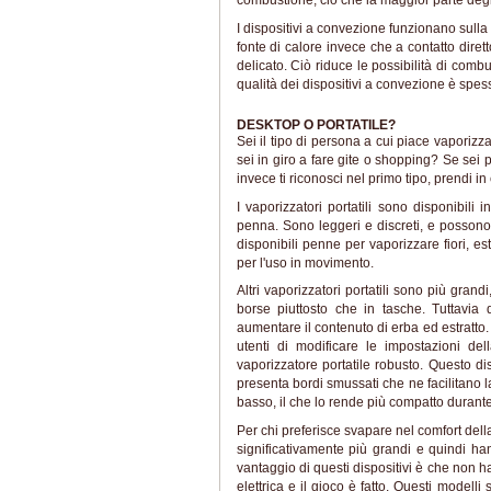
combustione, ciò che la maggior parte degli 
I dispositivi a convezione funzionano sulla 
fonte di calore invece che a contatto diret
delicato. Ciò riduce le possibilità di com
qualità dei dispositivi a convezione è spes
DESKTOP O PORTATILE?
Sei il tipo di persona a cui piace vaporizz
sei in giro a fare gite o shopping? Se sei p
invece ti riconosci nel primo tipo, prendi 
I vaporizzatori portatili sono disponibil
penna. Sono leggeri e discreti, e posson
disponibili penne per vaporizzare fiori, es
per l'uso in movimento.
Altri vaporizzatori portatili sono più grand
borse piuttosto che in tasche. Tuttavi
aumentare il contenuto di erba ed estratto
utenti di modificare le impostazioni del
vaporizzatore portatile robusto. Questo d
presenta bordi smussati che ne facilitano l
basso, il che lo rende più compatto durante 
Per chi preferisce svapare nel comfort dell
significativamente più grandi e quindi ha
vantaggio di questi dispositivi è che non h
elettrica e il gioco è fatto. Questi modell