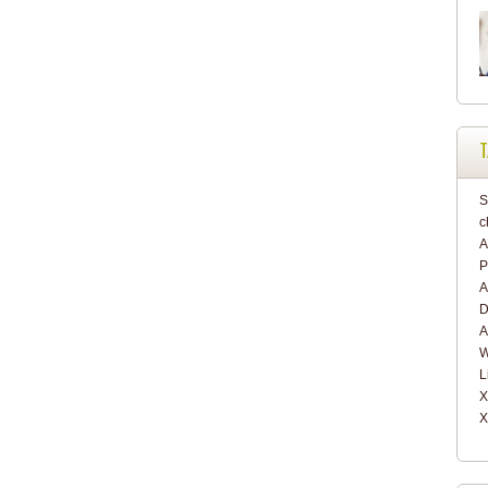
T
S
A
P
A
D
A
W
L
X
X