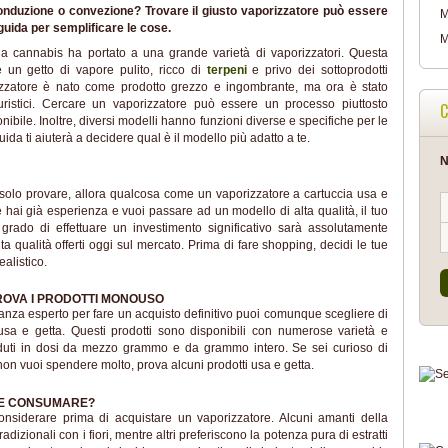
Conduzione o convezione? Trovare il giusto vaporizzatore può essere
M
guida per semplificare le cose.
M
della cannabis ha portato a una grande varietà di vaporizzatori. Questa
e un getto di vapore pulito, ricco di
terpeni
e privo dei sottoprodotti
izzatore è nato come prodotto grezzo e ingombrante, ma ora è stato
uristici. Cercare un vaporizzatore può essere un processo piuttosto
C
ibile. Inoltre, diversi modelli hanno funzioni diverse e specifiche per le
uida ti aiuterà a decidere qual è il modello più adatto a te.
N
solo provare, allora qualcosa come un vaporizzatore a cartuccia usa e
 hai già esperienza e vuoi passare ad un modello di alta qualità, il tuo
rado di effettuare un investimento significativo sarà assolutamente
lta qualità offerti oggi sul mercato. Prima di fare shopping, decidi le tue
ealistico.
ROVA I PRODOTTI MONOUSO
tanza esperto per fare un acquisto definitivo puoi comunque scegliere di
usa e getta. Questi prodotti sono disponibili con numerose varietà e
duti in dosi da mezzo grammo e da grammo intero. Se sei curioso di
non vuoi spendere molto, prova alcuni prodotti usa e getta.
ACE CONSUMARE?
siderare prima di acquistare un vaporizzatore. Alcuni amanti della
izionali con i fiori, mentre altri preferiscono la potenza pura di estratti