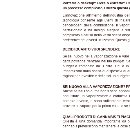
Portatile o desktop? Fiore o estratto? 
un processo complicato. Utilizza questa 
L'innovazione all'interno dell'industria 
tecnologia consente agli utenti di inalar
cancerogeni della combustione. Il vapor
perfezionato e ha design eleganti e fut
complicato a causa della vasta scelta dispon
preferenze dei diversi utilizzatori. Questa g
DECIDI QUANTO VUOI SPENDERE
Se sei nuovo nella vaporizzazione e vuoi 
getta potrebbe rientrare nel tuo budget. Se
budget è composto da 3 cifre. Chi è in g
imbarazzato dalla scelta di dispositivi di a
ragioni per investire e definisci un budget r
SEI NUOVO ALLA VAPORIZZAZIONE? P
Anche se hai i soldi ma non ti senti abbas
acquistare un vaporizzatore a cartuccia 
potenze diverse, e sono solitamente ven
provare a svapare per la prima volta, o se 
QUALI PRODOTTI DI CANNABIS TI PI
Questa è una domanda importante da con
cannabis preferiscono mantenere le cose trad