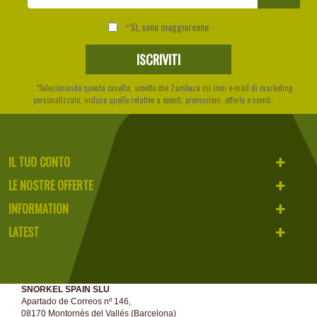
Sì, sono maggiorenne
*Selezionando questa casella, accetto che Zambeza mi invii e-mail di marketing
personalizzate, incluse quelle relative a eventi, promozioni, offerte e sconti.
IL TUO CONTO
LE NOSTRE OFFERTE
INFORMATION
LATEST
SNORKEL SPAIN SLU
Apartado de Correos nº 146,
08170 Montornès del Vallés (Barcelona)