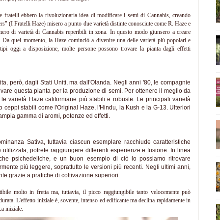
 fratelli ebbero la rivoluzionaria idea di modificare i semi di Cannabis, creando
ers" (I Fratelli Haze) misero a punto due varietà distinte conosciute come R. Haze e
ro di varietà di Cannabis reperibili in zona. In questo modo giunsero a creare
. Da quel momento, la Haze cominciò a divenire una delle varietà più popolari e
ipi oggi a disposizione, molte persone possono trovare la pianta dagli effetti
ta, però, dagli Stati Uniti, ma dall'Olanda. Negli anni '80, le compagnie
ivare questa pianta per la produzione di semi. Per ottenere il meglio da
 le varietà Haze californiane più stabili e robuste. Le principali varietà
 ceppi stabili come l'Original Haze, l'Hindu, la Kush e la G-13. Ulteriori
ampia gamma di aromi, potenze ed effetti.
minanza Sativa, tuttavia ciascun esemplare racchiude caratteristiche
 utilizzata, potrete raggiungere differenti esperienze e fusione. In linea
anche psichedeliche, e un buon esempio di ciò lo possiamo ritrovare
nte più leggere, soprattutto le versioni più recenti. Negli ultimi anni,
e grazie a pratiche di coltivazione superiori.
ibile molto in fretta ma, tuttavia, il picco raggiungibile tanto velocemente può
durata. L'effetto iniziale è, sovente, intenso ed edificante ma declina rapidamente in
a iniziale.