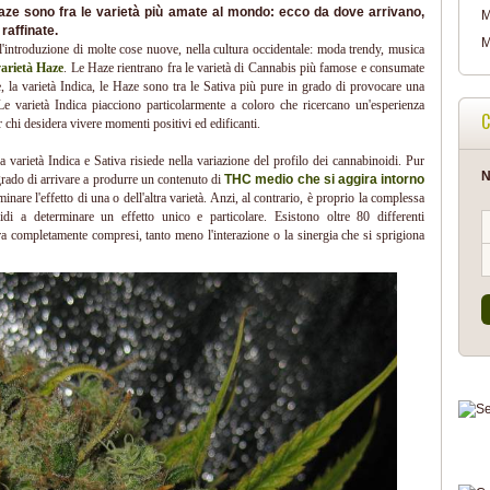
ze sono fra le varietà più amate al mondo: ecco da dove arrivano,
M
raffinate.
M
l'introduzione di molte cose nuove, nella cultura occidentale: moda trendy, musica
varietà Haze
. Le Haze rientrano fra le varietà di Cannabis più famose e consumate
, la varietà Indica, le Haze sono tra le Sativa più pure in grado di provocare una
 Le varietà Indica piacciono particolarmente a coloro che ricercano un'esperienza
C
r chi desidera vivere momenti positivi ed edificanti.
a varietà Indica e Sativa risiede nella variazione del profilo dei cannabinoidi. Pur
N
 grado di arrivare a produrre un contenuto di
THC medio che si aggira intorno
nare l'effetto di una o dell'altra varietà. Anzi, al contrario, è proprio la complessa
oidi a determinare un effetto unico e particolare. Esistono oltre 80 differenti
ora completamente compresi, tanto meno l'interazione o la sinergia che si sprigiona