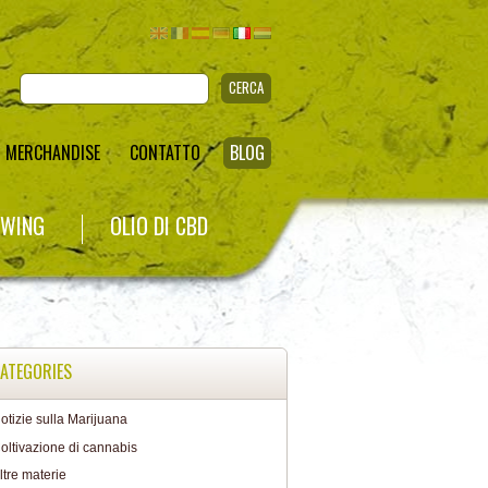
CERCA
MERCHANDISE
CONTATTO
BLOG
WING
OLIO DI CBD
ATEGORIES
otizie sulla Marijuana
oltivazione di cannabis
ltre materie