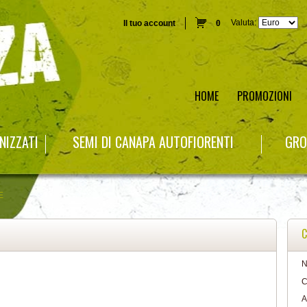
Valuta:
Il tuo account
0
HOME
PROMOZIONI
NIZZATI
SEMI DI CANAPA AUTOFIORENTI
GRO
E
C
N
C
A