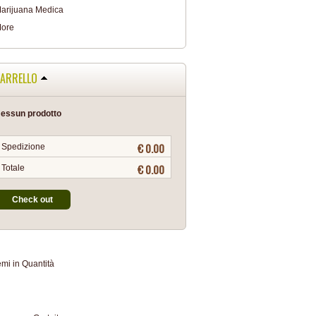
arijuana Medica
ore
ARRELLO
essun prodotto
€ 0.00
Spedizione
€ 0.00
Totale
Check out