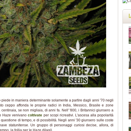
L
 piede in maniera determinante solamente a partire dagli anni '70 negli
esto ceppo affonda le proprie radici in India, Messico, Brasile e zone
 centinaia, se non migliaia, di anni fa. Nell' '800, i Britannici giunsero a
 le Haze venivano
coltivate
per scopi ricreativi. L'ascesa alla popolarità
a questione di tempo, e di possibilità. Negli anni '30 giunsero sulle coste
nave statunitense. Un gruppo di personaggi curiosi decise, allora, di
empo, la follia per le Haze dilagò.