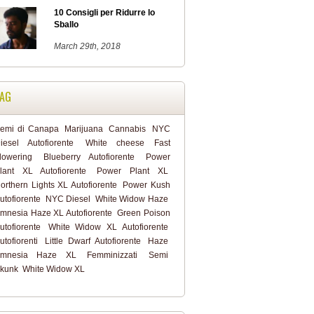
10 Consigli per Ridurre lo
Sballo
March 29th, 2018
AG
emi di Canapa
Marijuana
Cannabis
NYC
iesel Autofiorente
White cheese Fast
lowering
Blueberry Autofiorente
Power
lant XL Autofiorente
Power Plant XL
orthern Lights XL Autofiorente
Power Kush
utofiorente
NYC Diesel
White Widow Haze
mnesia Haze XL Autofiorente
Green Poison
utofiorente
White Widow XL Autofiorente
utofiorenti
Little Dwarf Autofiorente
Haze
mnesia Haze XL
Femminizzati
Semi
kunk
White Widow XL