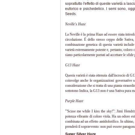
soprattutto l'effetto di queste varietà a las
euforico e psichedelico. I semi sono, og
Seeds.
Neville's Haze
La Neville è la prima Haze ad essere stata introdo
circolazione. È dello stesso ceppo delle Sativa, 
combinazione genetica di questa varietà includ
varietà estremamente potente e, pertanto, coloro
siano particolarmente portati ad accettare le sfide 
G13 Haze
Questa varietà è stata ottenuta dall'incrocio di G
coinvolge anche le organizzazioni governative 
considerazione che si tratta di una pianta straordin
sottotono Indica, la G13 non è una Sativa pura ma,
Purple Haze
"'Scuse me while I kiss the sky!": Jimi Hendrix
potenza vibrante di colore viola. Ha un odore e
combinata ad un effetto antidolorifico. In ultimo,
prenderà il sopravvento: non può essere paragonat
Super Silver Haze