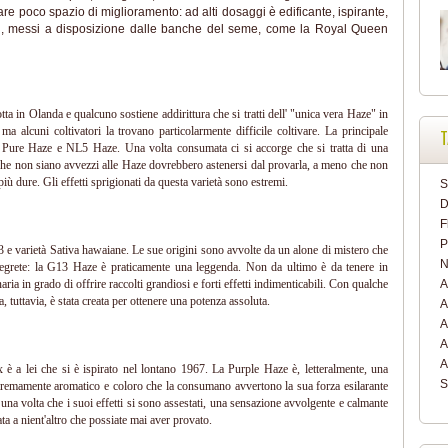
ciare poco spazio di miglioramento: ad alti dosaggi è edificante, ispirante,
gi, messi a disposizione dalle banche del seme, come la Royal Queen
tta in Olanda e qualcuno sostiene addirittura che si tratti dell' "unica vera Haze" in
ma alcuni coltivatori la trovano particolarmente difficile coltivare. La principale
T
e Pure Haze e NL5 Haze. Una volta consumata ci si accorge che si tratta di una
 che non siano avvezzi alle Haze dovrebbero astenersi dal provarla, a meno che non
più dure. Gli effetti sprigionati da questa varietà sono estremi.
S
D
F
P
13 e varietà Sativa hawaiane. Le sue origini sono avvolte da un alone di mistero che
N
segrete: la G13 Haze è praticamente una leggenda. Non da ultimo è da tenere in
aria in grado di offrire raccolti grandiosi e forti effetti indimenticabili. Con qualche
A
 tuttavia, è stata creata per ottenere una potenza assoluta.
A
A
A
A
 è a lei che si è ispirato nel lontano 1967. La Purple Haze è, letteralmente, una
S
stremamente aromatico e coloro che la consumano avvertono la sua forza esilarante
 una volta che i suoi effetti si sono assestati, una sensazione avvolgente e calmante
a a nient'altro che possiate mai aver provato.