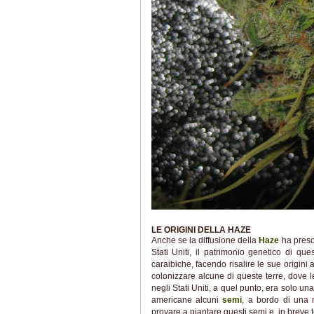
LE ORIGINI DELLA HAZE
Anche se la diffusione della
Haze
ha preso
Stati Uniti, il patrimonio genetico di qu
caraibiche, facendo risalire le sue origini a
colonizzare alcune di queste terre, dove
negli Stati Uniti, a quel punto, era solo un
americane alcuni
semi
, a bordo di una 
provare a piantare questi semi e, in breve t