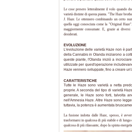
Le cose presero letteralmente il volo quando due
varietà distinte di questa pianta. "The Haze broth
J. Haze. Le ottennero combinando un certo nume
quella oggi conosciuta come la "Original Haze"
maggiormente consumate. E, grazie ai diversi t
desiderati.
EVOLUZIONE
L'evoluzione delle varietà Haze non è parti
della Cannabis in Olanda iniziarono a colt
queste piante, l'Olanda iniziò a incrociare
utilizzate per quest'operazione includevano
Haze vennero sviluppate, fino a creare un'
CARATTERISTICHE
Tutte le Haze sono varietà a netta predo
proprie. A seconda del tipo di varietà Haze
generale, le Haze sono forti, talvolta 
nell'Amnesia Haze. Altre Haze sono leggerme
tuttavia, la potenza è aumentata bruscament
La fusione indotta dalle Haze, spesso, è avvert
trasformarsi in qualcosa di più stabile e di lunga 
qualcosa di più rilassante, dopo la spinta energetic