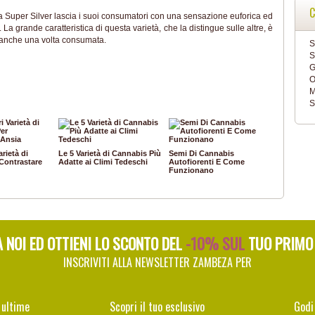
C
a Super Silver lascia i suoi consumatori con una sensazione euforica ed
La grande caratteristica di questa varietà, che la distingue sulle altre, è
i anche una volta consumata.
S
S
G
O
M
S
arietà di
Le 5 Varietà di Cannabis Più
Semi Di Cannabis
Contrastare
Adatte ai Climi Tedeschi
Autofiorenti E Come
Funzionano
A NOI ED OTTIENI LO SCONTO DEL
-10% SUL
TUO PRIMO
INSCRIVITI ALLA NEWSLETTER ZAMBEZA PER
 ultime
Scopri il tuo esclusivo
Godi