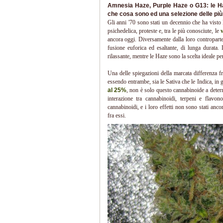
Amnesia Haze, Purple Haze o G13: le Ha
che cosa sono ed una selezione delle più 
Gli anni '70 sono stati un decennio che ha visto 
psichedelica, proteste e, tra le più conosciute, le
ancora oggi. Diversamente dalla loro controparte
fusione euforica ed esaltante, di lunga durata.
rilassante, mentre le Haze sono la scelta ideale pe
Una delle spiegazioni della marcata differenza fr
essendo entrambe, sia le Sativa che le Indica, in
al 25%
, non è solo questo cannabinoide a determi
interazione tra cannabinoidi, terpeni e flavon
cannabinoidi, e i loro effetti non sono stati anc
fra essi.