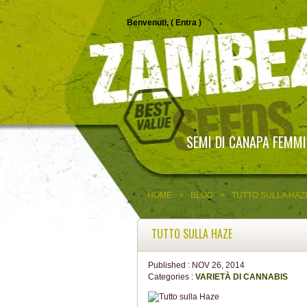
Benvenuti, (
Entra
)
SEMI DI CANAPA FEMMI
HOME
>
BLOG
>
TUTTO SULLA HAZ
TUTTO SULLA HAZE
Published :
NOV 26, 2014
Categories :
VARIETÀ DI CANNABIS