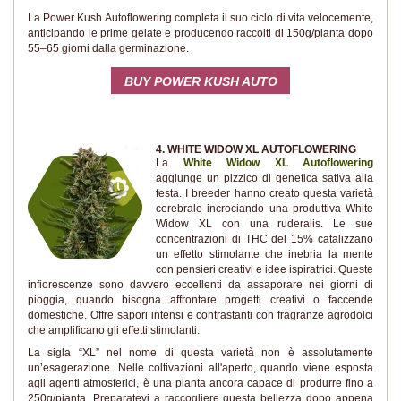
La Power Kush Autoflowering completa il suo ciclo di vita velocemente,
anticipando le prime gelate e producendo raccolti di 150g/pianta dopo
55–65 giorni dalla germinazione.
BUY POWER KUSH AUTO
4. WHITE WIDOW XL AUTOFLOWERING
La
White Widow XL Autoflowering
aggiunge un pizzico di genetica sativa alla
festa. I breeder hanno creato questa varietà
cerebrale incrociando una produttiva White
Widow XL con una ruderalis. Le sue
concentrazioni di THC del 15% catalizzano
un effetto stimolante che inebria la mente
con pensieri creativi e idee ispiratrici. Queste
infiorescenze sono davvero eccellenti da assaporare nei giorni di
pioggia, quando bisogna affrontare progetti creativi o faccende
domestiche. Offre sapori intensi e contrastanti con fragranze agrodolci
che amplificano gli effetti stimolanti.
La sigla “XL” nel nome di questa varietà non è assolutamente
un’esagerazione. Nelle coltivazioni all'aperto, quando viene esposta
agli agenti atmosferici, è una pianta ancora capace di produrre fino a
250g/pianta. Preparatevi a raccogliere questa bellezza dopo appena