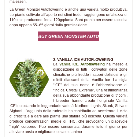
malesseri.
La Green Monster Autoflowering è anche una varietà molto produttiva.
Le piante coltivate all’aperto nei climi freddi raggiungono un’altezza di
110cm e producono fino a 120g/pianta. Sarà pronta per essere raccolta
dopo appena 55–65 giorni dalla germinazione.
BUY GREEN MONSTER AUTO
2. VANILLA ICE AUTOFLOWERING
La
Vanilla ICE Autoflowering
ha messo a
disposizione di tutti i coltivatori delle zone
climatiche più fredde i sapori deliziosi e gli
effetti rilassanti della Vanilla Ice. La sigla
“ICE” del suo nome è l’abbreviazione di
“Indica Crystal Extreme”, una testimonianza
della sua abbondante produzione di tricomi.
I breeder hanno creato l’originale Vanilla
ICE incrociando le leggendarie varietà Northern Lights, Skunk, Shiva e
Afghani. L’aggiunta della ruderalis ha contribuito ad accelerare il ciclo
di crescita e a dare alle piante una statura più discreta. Questa varietà
produce concentrazioni medie di THC, che provocano un piacevole
“high” corporeo. Può essere consumata durante tutto il giorno per
alleviare ansia e migliorare lo stato d’animo.