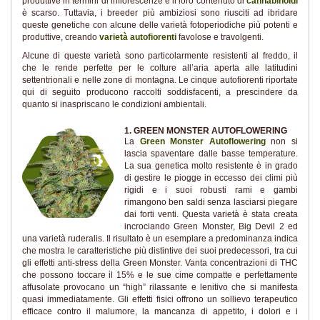
produttive in termini di infiorescenze e il loro contenuto di
cannabinoidi
è scarso. Tuttavia, i breeder più ambiziosi sono riusciti ad ibridare
queste genetiche con alcune delle varietà fotoperiodiche più potenti e
produttive, creando
varietà autofiorenti
favolose e travolgenti.
Alcune di queste varietà sono particolarmente resistenti al freddo, il
che le rende perfette per le colture all’aria aperta alle latitudini
settentrionali e nelle zone di montagna. Le cinque autofiorenti riportate
qui di seguito producono raccolti soddisfacenti, a prescindere da
quanto si inaspriscano le condizioni ambientali.
1. GREEN MONSTER AUTOFLOWERING
La
Green Monster Autoflowering
non si
lascia spaventare dalle basse temperature.
La sua genetica molto resistente è in grado
di gestire le piogge in eccesso dei climi più
rigidi e i suoi robusti rami e gambi
rimangono ben saldi senza lasciarsi piegare
dai forti venti. Questa varietà è stata creata
incrociando Green Monster, Big Devil 2 ed
una varietà ruderalis. Il risultato è un esemplare a predominanza indica
che mostra le caratteristiche più distintive dei suoi predecessori, tra cui
gli effetti anti-stress della Green Monster. Vanta concentrazioni di THC
che possono toccare il 15% e le sue cime compatte e perfettamente
affusolate provocano un “high” rilassante e lenitivo che si manifesta
quasi immediatamente. Gli effetti fisici offrono un sollievo terapeutico
efficace contro il malumore, la mancanza di appetito, i dolori e i