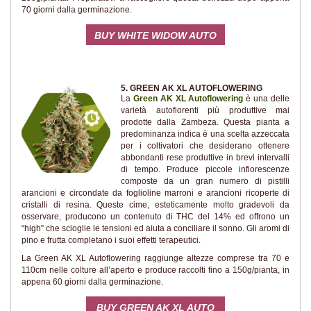
70 giorni dalla germinazione.
BUY WHITE WIDOW AUTO
5. GREEN AK XL AUTOFLOWERING
La
Green AK XL Autoflowering
è una delle
varietà autofiorenti più produttive mai
prodotte dalla Zambeza. Questa pianta a
predominanza indica è una scelta azzeccata
per i coltivatori che desiderano ottenere
abbondanti rese produttive in brevi intervalli
di tempo. Produce piccole infiorescenze
composte da un gran numero di pistilli
arancioni e circondate da foglioline marroni e arancioni ricoperte di
cristalli di resina. Queste cime, esteticamente molto gradevoli da
osservare, producono un contenuto di THC del 14% ed offrono un
“high” che scioglie le tensioni ed aiuta a conciliare il sonno. Gli aromi di
pino e frutta completano i suoi effetti terapeutici.
La Green AK XL Autoflowering raggiunge altezze comprese tra 70 e
110cm nelle colture all’aperto e produce raccolti fino a 150g/pianta, in
appena 60 giorni dalla germinazione.
BUY GREEN AK XL AUTO