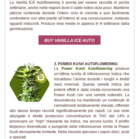
La Vanilla ICE Autoflowering è pronta per essere raccolta in poche
settimane, anche nelle regioni dove il caldo estivo dura poco. Mantiene
altezze contenute durante l’intero ciclo di crescita e può facilmente
confondersi con altre piante all’interno di una consociazione, evitando
sguardi indiscreti. Produce rese medie in appena 8–9 settimane dalla
germinazione.
BUY VANILLA ICE AUTO
3. POWER KUSH AUTOFLOWERING
La
Power Kush Autoflowering
produce
un’ottima scorta di infiorescenze indica che
riscaldano l’anima durante i lunghi e freddi
mesi invernali. Questa varietà indica dai
potenti effetti è stata creata incrociando una
Power Kush con una varietà ruderalis. La
discendenza ha mantenuto un contenuto di
cannabinoidi relativamente elevato, offrendo
allo stesso tempo raccolti significativamente più rapidi. Le sue cime
allungate e strette producono concentrazioni di THC del 14% e
provocano un “high” rilassante da indica, ma ancora lucido. Il profilo
terpenico diversificato e pungente delle infiorescenze rende la Power
Kush decisamente invitante. Nella miscela spiccano i sapori dolci, acidi
e speziati.