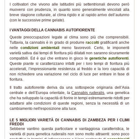
I coltivatori che vivono alle latitudini più settentrionali devono però
muoversi con prudenza, in quanto sono generalmente vincolati alla
breve stagione colturale, al clima rigido e al rapido arrivo dell’autunno
(con le successive prime gelate).
I VANTAGGI DELLA CANNABIS AUTOFIORENTE
Queste preoccupazioni legate al clima sono più che comprensibili.
Tuttavia, la cannabis è in grado di produrre
raccolti
gratificanti anche
nelle
condizioni ambientali
meno favorevoli. Certo, le imponenti
varietà sativa dai tempi di fioritura più dilatati non saranno sicuramente
compatibili. Ed è qui che entrano in gioco le
genetiche autofiorenti
.
Queste piante si caratterizzano infatti per i loro tempi di fioritura più
accelerati, l’impressionante resistenza al freddo e la loro capacità di
non richiedere una variazione nel ciclo di luce per entrare in fase di
fioritura.
Il tratto autofiorente deriva da una sottospecie originaria dell’Asia
centrale e dell’Europa orientale, la
Cannabis ruderalis
, una genetica
che ha sviluppato la capacità di fiorire in tempi estremamente ridotti per
adattarsi alle condizioni di queste regioni, senza la necessità di un
cambiamento nell'esposizione alla luce.
LE 5 MIGLIORI VARIETÀ DI CANNABIS DI ZAMBEZA PER I CLIMI
FREDDI
Sebbene vantino questa particolare e vantaggiosa caratteristica, le
varietà di pura genetica ruderalis non sono molto attraenti: sono poco