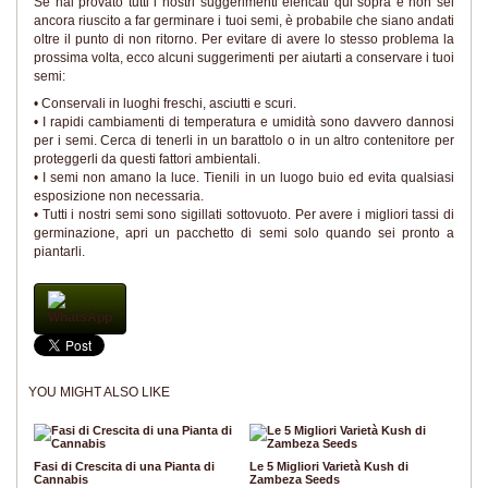
Se hai provato tutti i nostri suggerimenti elencati qui sopra e non sei
ancora riuscito a far germinare i tuoi semi, è probabile che siano andati
oltre il punto di non ritorno. Per evitare di avere lo stesso problema la
prossima volta, ecco alcuni suggerimenti per aiutarti a conservare i tuoi
semi:
• Conservali in luoghi freschi, asciutti e scuri.
• I rapidi cambiamenti di temperatura e umidità sono davvero dannosi
per i semi. Cerca di tenerli in un barattolo o in un altro contenitore per
proteggerli da questi fattori ambientali.
• I semi non amano la luce. Tienili in un luogo buio ed evita qualsiasi
esposizione non necessaria.
• Tutti i nostri semi sono sigillati sottovuoto. Per avere i migliori tassi di
germinazione, apri un pacchetto di semi solo quando sei pronto a
piantarli.
WhatsApp
YOU MIGHT ALSO LIKE
Fasi di Crescita di una Pianta di
Le 5 Migliori Varietà Kush di
Cannabis
Zambeza Seeds