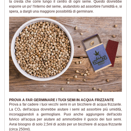
la cresta che corre lungo il centro di ogni seme. Questo dovrebbe
esporre un po' l'interno del seme, aiutandolo ad assorbire l'umidità e, si
spera, a dargli una maggiore possibilità di germinare.
PROVA A FAR GERMINARE I TUOI SEMI IN ACQUA FRIZZANTE
Prova a far cadere i tuoi vecchi semi in un bicchiere di acqua frizzante.
La CO₂ dell'acqua dovrebbe aiutare i semi ad assorbire più umidità,
incoraggiandoli a germogliare. Puoi anche aggiungere dell'acido
fulvico all'acqua per aiutare ad ammorbidire il guscio dei tuoi semi.
Avrai bisogno di solo 2,5ml di acido per un bicchiere di acqua frizzante
(circa 250ml).