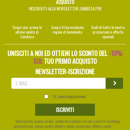
ACQUISTO
INSCRIVITI ALLA NEWSLETTER ZAMBEZA PER
Scopri per primo le
Scopri il tuo esclusivo
Godi di tutte le nostre
ultime novità di
regalo di benvenuto
promozioni e offerte
Zambeza
speciali
UNISCITI A NOI ED OTTIENI LO SCONTO DEL
-10%
SUL
TUO PRIMO ACQUISTO
NEWSLETTER-ISCRIZIONE
Sì, sono maggiorenne
*Selezionando questa casella, accetto che Zambeza mi invii e-mail di marketing
personalizzate, incluse quelle relative a eventi, promozioni, offerte e sconti.