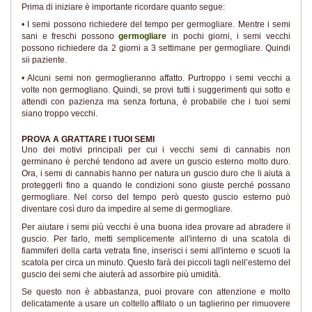
Prima di iniziare è importante ricordare quanto segue:
• I semi possono richiedere del tempo per germogliare. Mentre i semi
sani e freschi possono
germogliare
in pochi giorni, i semi vecchi
possono richiedere da 2 giorni a 3 settimane per germogliare. Quindi
sii paziente.
• Alcuni semi non germoglieranno affatto. Purtroppo i semi vecchi a
volte non germogliano. Quindi, se provi tutti i suggerimenti qui sotto e
attendi con pazienza ma senza fortuna, è probabile che i tuoi semi
siano troppo vecchi.
PROVA A GRATTARE I TUOI SEMI
Uno dei motivi principali per cui i vecchi semi di cannabis non
germinano è perché tendono ad avere un guscio esterno molto duro.
Ora, i semi di cannabis hanno per natura un guscio duro che li aiuta a
proteggerli fino a quando le condizioni sono giuste perché possano
germogliare. Nel corso del tempo però questo guscio esterno può
diventare così duro da impedire al seme di germogliare.
Per aiutare i semi più vecchi è una buona idea provare ad abradere il
guscio. Per farlo, metti semplicemente all'interno di una scatola di
fiammiferi della carta vetrata fine, inserisci i semi all'interno e scuoti la
scatola per circa un minuto. Questo farà dei piccoli tagli nell’esterno del
guscio dei semi che aiuterà ad assorbire più umidità.
Se questo non è abbastanza, puoi provare con attenzione e molto
delicatamente a usare un coltello affilato o un taglierino per rimuovere