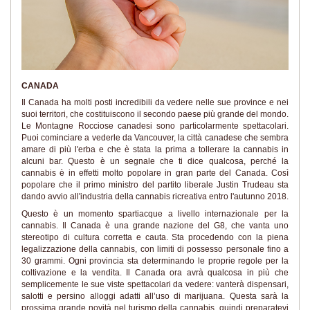
CANADA
Il Canada ha molti posti incredibili da vedere nelle sue province e nei
suoi territori, che costituiscono il secondo paese più grande del mondo.
Le Montagne Rocciose canadesi sono particolarmente spettacolari.
Puoi cominciare a vederle da Vancouver, la città canadese che sembra
amare di più l'erba e che è stata la prima a tollerare la cannabis in
alcuni bar. Questo è un segnale che ti dice qualcosa, perché la
cannabis è in effetti molto popolare in gran parte del Canada. Così
popolare che il primo ministro del partito liberale Justin Trudeau sta
dando avvio all'industria della cannabis ricreativa entro l'autunno 2018.
Questo è un momento spartiacque a livello internazionale per la
cannabis. Il Canada è una grande nazione del G8, che vanta uno
stereotipo di cultura corretta e cauta. Sta procedendo con la piena
legalizzazione della cannabis, con limiti di possesso personale fino a
30 grammi. Ogni provincia sta determinando le proprie regole per la
coltivazione e la vendita. Il Canada ora avrà qualcosa in più che
semplicemente le sue viste spettacolari da vedere: vanterà dispensari,
salotti e persino alloggi adatti all’uso di marijuana. Questa sarà la
prossima grande novità nel turismo della cannabis, quindi preparatevi