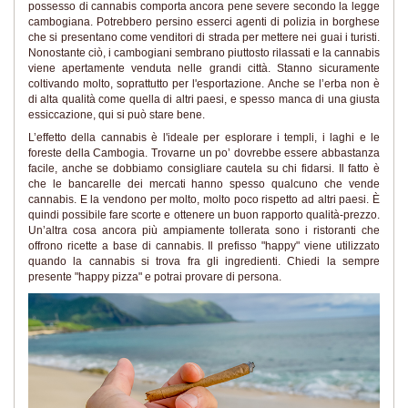
possesso di cannabis comporta ancora pene severe secondo la legge
cambogiana. Potrebbero persino esserci agenti di polizia in borghese
che si presentano come venditori di strada per mettere nei guai i turisti.
Nonostante ciò, i cambogiani sembrano piuttosto rilassati e la cannabis
viene apertamente venduta nelle grandi città. Stanno sicuramente
coltivando molto, soprattutto per l'esportazione. Anche se l’erba non è
di alta qualità come quella di altri paesi, e spesso manca di una giusta
essiccazione, qui si può stare bene.
L’effetto della cannabis è l'ideale per esplorare i templi, i laghi e le
foreste della Cambogia. Trovarne un po’ dovrebbe essere abbastanza
facile, anche se dobbiamo consigliare cautela su chi fidarsi. Il fatto è
che le bancarelle dei mercati hanno spesso qualcuno che vende
cannabis. E la vendono per molto, molto poco rispetto ad altri paesi. È
quindi possibile fare scorte e ottenere un buon rapporto qualità-prezzo.
Un’altra cosa ancora più ampiamente tollerata sono i ristoranti che
offrono ricette a base di cannabis. Il prefisso "happy" viene utilizzato
quando la cannabis si trova fra gli ingredienti. Chiedi la sempre
presente "happy pizza" e potrai provare di persona.