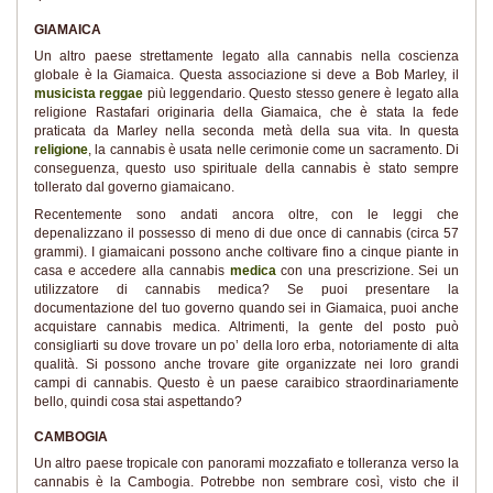
GIAMAICA
Un altro paese strettamente legato alla cannabis nella coscienza
globale è la Giamaica. Questa associazione si deve a Bob Marley, il
musicista reggae
più leggendario. Questo stesso genere è legato alla
religione Rastafari originaria della Giamaica, che è stata la fede
praticata da Marley nella seconda metà della sua vita. In questa
religione
, la cannabis è usata nelle cerimonie come un sacramento. Di
conseguenza, questo uso spirituale della cannabis è stato sempre
tollerato dal governo giamaicano.
Recentemente sono andati ancora oltre, con le leggi che
depenalizzano il possesso di meno di due once di cannabis (circa 57
grammi). I giamaicani possono anche coltivare fino a cinque piante in
casa e accedere alla cannabis
medica
con una prescrizione. Sei un
utilizzatore di cannabis medica? Se puoi presentare la
documentazione del tuo governo quando sei in Giamaica, puoi anche
acquistare cannabis medica. Altrimenti, la gente del posto può
consigliarti su dove trovare un po’ della loro erba, notoriamente di alta
qualità. Si possono anche trovare gite organizzate nei loro grandi
campi di cannabis. Questo è un paese caraibico straordinariamente
bello, quindi cosa stai aspettando?
CAMBOGIA
Un altro paese tropicale con panorami mozzafiato e tolleranza verso la
cannabis è la Cambogia. Potrebbe non sembrare così, visto che il