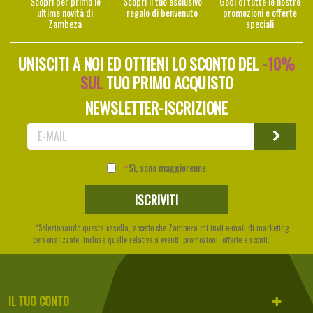
Scopri per primo le
Scopri il tuo esclusivo
Godi di tutte le nostre
ultime novità di
regalo di benvenuto
promozioni e offerte
Zambeza
speciali
UNISCITI A NOI ED OTTIENI LO SCONTO DEL
-10%
SUL
TUO PRIMO ACQUISTO
NEWSLETTER-ISCRIZIONE
Sì, sono maggiorenne
*Selezionando questa casella, accetto che Zambeza mi invii e-mail di marketing
personalizzate, incluse quelle relative a eventi, promozioni, offerte e sconti.
IL TUO CONTO