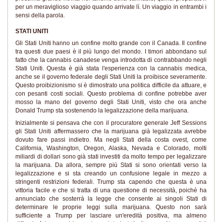
per un meraviglioso viaggio quando arrivate lì. Un viaggio in entrambi i
sensi della parola.
STATI UNITI
Gli Stati Uniti hanno un confine molto grande con il Canada. Il confine
tra questi due paesi è il più lungo del mondo. I timori abbondano sul
fatto che la cannabis canadese venga introdotta di contrabbando negli
Stati Uniti. Questa è già stata l'esperienza con la cannabis medica,
anche se il governo federale degli Stati Uniti la proibisce severamente.
Questo proibizionismo si è dimostrato una politica difficile da attuare, e
con pesanti costi sociali. Questo problema di confine potrebbe aver
mosso la mano del governo degli Stati Uniti, visto che ora anche
Donald Trump sta sostenendo la legalizzazione della marijuana.
Inizialmente si pensava che con il procuratore generale Jeff Sessions
gli Stati Uniti affermassero che la marijuana già legalizzata avrebbe
dovuto fare passi indietro. Ma negli Stati della costa ovest, come
California, Washington, Oregon, Alaska, Nevada e Colorado, molti
miliardi di dollari sono già stati investiti da molto tempo per legalizzare
la marijuana. Da allora, sempre più Stati si sono orientati verso la
legalizzazione e si sta creando un confusione legale in mezzo a
stringenti restrizioni federali. Trump sta capendo che questa è una
vittoria facile e che si tratta di una questione di necessità, poiché ha
annunciato che sosterrà la legge che consente ai singoli Stati di
determinare le proprie leggi sulla marijuana. Questo non sarà
sufficiente a Trump per lasciare un'eredità positiva, ma almeno