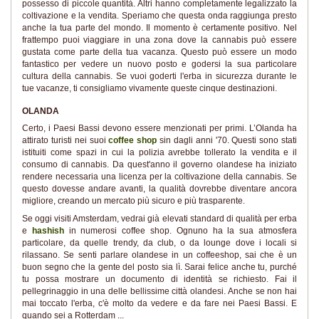
possesso di piccole quantità. Altri hanno completamente legalizzato la
coltivazione e la vendita. Speriamo che questa onda raggiunga presto
anche la tua parte del mondo. Il momento è certamente positivo. Nel
frattempo puoi viaggiare in una zona dove la cannabis può essere
gustata come parte della tua vacanza. Questo può essere un modo
fantastico per vedere un nuovo posto e godersi la sua particolare
cultura della cannabis. Se vuoi goderti l'erba in sicurezza durante le
tue vacanze, ti consigliamo vivamente queste cinque destinazioni.
OLANDA
Certo, i Paesi Bassi devono essere menzionati per primi. L’Olanda ha
attirato turisti nei suoi
coffee shop
sin dagli anni '70. Questi sono stati
istituiti come spazi in cui la polizia avrebbe tollerato la vendita e il
consumo di cannabis. Da quest'anno il governo olandese ha iniziato
rendere necessaria una licenza per la coltivazione della cannabis. Se
questo dovesse andare avanti, la qualità dovrebbe diventare ancora
migliore, creando un mercato più sicuro e più trasparente.
Se oggi visiti Amsterdam, vedrai già elevati standard di qualità per erba
e
hashish
in numerosi coffee shop. Ognuno ha la sua atmosfera
particolare, da quelle trendy, da club, o da lounge dove i locali si
rilassano. Se senti parlare olandese in un coffeeshop, sai che è un
buon segno che la gente del posto sia lì. Sarai felice anche tu, purché
tu possa mostrare un documento di identità se richiesto. Fai il
pellegrinaggio in una delle bellissime città olandesi. Anche se non hai
mai toccato l'erba, c'è molto da vedere e da fare nei Paesi Bassi. E
quando sei a Rotterdam ...