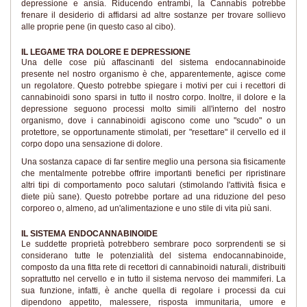
depressione e ansia. Riducendo entrambi, la Cannabis potrebbe
frenare il desiderio di affidarsi ad altre sostanze per trovare sollievo
alle proprie pene (in questo caso al cibo).
IL LEGAME TRA DOLORE E DEPRESSIONE
Una delle cose più affascinanti del sistema endocannabinoide
presente nel nostro organismo è che, apparentemente, agisce come
un regolatore. Questo potrebbe spiegare i motivi per cui i recettori di
cannabinoidi sono sparsi in tutto il nostro corpo. Inoltre, il dolore e la
depressione seguono processi molto simili all'interno del nostro
organismo, dove i cannabinoidi agiscono come uno "scudo" o un
protettore, se opportunamente stimolati, per "resettare" il cervello ed il
corpo dopo una sensazione di dolore.
Una sostanza capace di far sentire meglio una persona sia fisicamente
che mentalmente potrebbe offrire importanti benefici per ripristinare
altri tipi di comportamento poco salutari (stimolando l'attività fisica e
diete più sane). Questo potrebbe portare ad una riduzione del peso
corporeo o, almeno, ad un'alimentazione e uno stile di vita più sani.
IL SISTEMA ENDOCANNABINOIDE
Le suddette proprietà potrebbero sembrare poco sorprendenti se si
considerano tutte le potenzialità del sistema endocannabinoide,
composto da una fitta rete di recettori di cannabinoidi naturali, distribuiti
soprattutto nel cervello e in tutto il sistema nervoso dei mammiferi. La
sua funzione, infatti, è anche quella di regolare i processi da cui
dipendono appetito, malessere, risposta immunitaria, umore e