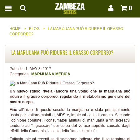
0
HOME
>
BLOG
>
LA MARIJUANA PUÒ RIDURRE IL GRASSO
CORPOREO?
LA MARIJUANA PUÒ RIDURRE IL GRASSO CORPOREO?
Published :
MAY 3, 2017
Categories :
MARIJUANA MEDICA
Un nuovo studio rivela (ancora una volta) che la marijuana può
ridurre il grasso corporeo, regolando il metabolismo generale del
nostro corpo.
Fino all'inizio di questo secolo, la marijuana è stata principalmente
usata per trattare malati di AIDS e, in alcuni casi, di cancro. Secondo
l'opinione comune, i consumatori abituali di marijuana a fini ricreativi
tendono ad "ingrassare" per colpa del vorace appetito causato dagli
effetti della Cannabis, la cosiddetta "fame chimica".
Tuttavia, alcuni recenti studi sembrano indicare che l'uso regolare di