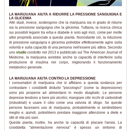
LA MARIJUANA AIUTA A RIDURRE LA PRESSIONE SANGUIGNA E
LA GLICEMIA
Altri studi, invece, sostengono che la marijuana sia in grado di ridurre
sia la pressione sanguigna che la glicemia. Tuttavia, la ricerca clinica
sui possibili legami tra erba e diabete è solo agli inizi, come per molte
altre proprietà associate a questa pianta. Nonostante ciò, la riduzione
di pressione sanguigna e glicemia potrebbe effettivamente agire sulla
volontà e sulla capacità di una persona nell'essere più attiva. Secondo
uno
studio
condotto nel 2013 e pubblicato sul The American Journal of
Medicine, la marijuana avrebbe anche la capacità di interferire sulla
produzione di insulina nel corpo, migliorando il funzionamento
metabolico generale.
LA MARIJUANA AIUTA CONTRO LA DEPRESSIONE
I consumatori di marijuana che si affidano a questa sostanza per
contrastare i cosiddetti disturbi "psicologici" (come la depressione)
sono più propensi ad alimentarsi in modo sbagliato. Le persone
depresse tendono a bere più alcolici, mangiare cibi ricchi di carboidrati
(industriali) e usare il cibo come una valvola di sfogo. Se queste
persone facessero uso di marijuana, probabilmente si sentirebbero
meglio e, quindi, potrebbero prestare maggiore attenzione a diete e
stili di vita più sani.
Questa pianta, inoltre, ha anche la capacità di placare l'ansia. La
cosiddetta "alimentazione nervosa" è spesso un sintomo di