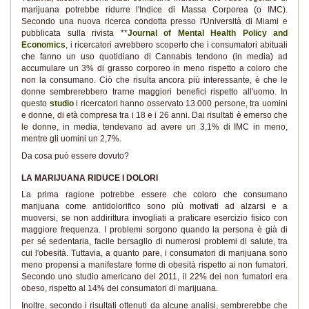
marijuana potrebbe ridurre l'Indice di Massa Corporea (o IMC).
Secondo una nuova ricerca condotta presso l'Università di Miami e
pubblicata sulla rivista **
Journal of Mental Health Policy and
Economics
, i ricercatori avrebbero scoperto che i consumatori abituali
che fanno un uso quotidiano di Cannabis tendono (in media) ad
accumulare un 3% di grasso corporeo in meno rispetto a coloro che
non la consumano. Ciò che risulta ancora più interessante, è che le
donne sembrerebbero trarne maggiori benefici rispetto all'uomo. In
questo
studio
i ricercatori hanno osservato 13.000 persone, tra uomini
e donne, di età compresa tra i 18 e i 26 anni. Dai risultati è emerso che
le donne, in media, tendevano ad avere un 3,1% di IMC in meno,
mentre gli uomini un 2,7%.
Da cosa può essere dovuto?
LA MARIJUANA RIDUCE I DOLORI
La prima ragione potrebbe essere che coloro che consumano
marijuana come antidolorifico sono più motivati ad alzarsi e a
muoversi, se non addirittura invogliati a praticare esercizio fisico con
maggiore frequenza. I problemi sorgono quando la persona è già di
per sé sedentaria, facile bersaglio di numerosi problemi di salute, tra
cui l'obesità. Tuttavia, a quanto pare, i consumatori di marijuana sono
meno propensi a manifestare forme di obesità rispetto ai non fumatori.
Secondo uno studio americano del 2011, il 22% dei non fumatori era
obeso, rispetto al 14% dei consumatori di marijuana.
Inoltre, secondo i risultati ottenuti da alcune analisi, sembrerebbe che