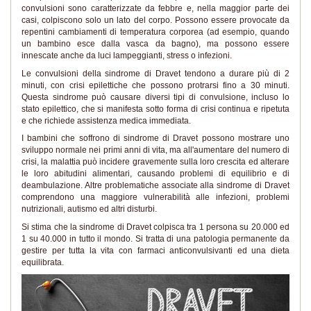
convulsioni sono caratterizzate da febbre e, nella maggior parte dei
casi, colpiscono solo un lato del corpo. Possono essere provocate da
repentini cambiamenti di temperatura corporea (ad esempio, quando
un bambino esce dalla vasca da bagno), ma possono essere
innescate anche da luci lampeggianti, stress o infezioni.
Le convulsioni della sindrome di Dravet tendono a durare più di 2
minuti, con crisi epilettiche che possono protrarsi fino a 30 minuti.
Questa sindrome può causare diversi tipi di convulsione, incluso lo
stato epilettico, che si manifesta sotto forma di crisi continua e ripetuta
e che richiede assistenza medica immediata.
I bambini che soffrono di sindrome di Dravet possono mostrare uno
sviluppo normale nei primi anni di vita, ma all'aumentare del numero di
crisi, la malattia può incidere gravemente sulla loro crescita ed alterare
le loro abitudini alimentari, causando problemi di equilibrio e di
deambulazione. Altre problematiche associate alla sindrome di Dravet
comprendono una maggiore vulnerabilità alle infezioni, problemi
nutrizionali, autismo ed altri disturbi.
Si stima che la sindrome di Dravet colpisca tra 1 persona su 20.000 ed
1 su 40.000 in tutto il mondo. Si tratta di una patologia permanente da
gestire per tutta la vita con farmaci anticonvulsivanti ed una dieta
equilibrata.