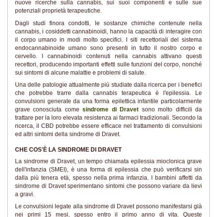
nuove ricerche sulla cannabis, sui suoi componenti e sulle sue
potenziali proprietà terapeutiche.
Dagli studi finora condotti, le sostanze chimiche contenute nella
cannabis, i cosiddetti cannabinoidi, hanno la capacità di interagire con
il corpo umano in modi molto specifici. I siti recettoriali del sistema
endocannabinoide umano sono presenti in tutto il nostro corpo e
cervello. I cannabinoidi contenuti nella cannabis attivano questi
recettori, producendo importanti effetti sulle funzioni del corpo, nonché
sui sintomi di alcune malattie e problemi di salute.
Una delle patologie attualmente più studiate dalla ricerca per i benefici
che potrebbe trarre dalla cannabis terapeutica è l'epilessia. Le
convulsioni generate da una forma epilettica infantile particolarmente
grave conosciuta come
sindrome di Dravet
sono molto difficili da
trattare per la loro elevata resistenza ai farmaci tradizionali. Secondo la
ricerca, il CBD potrebbe essere efficace nel trattamento di convulsioni
ed altri sintomi della sindrome di Dravet.
CHE COS'È LA SINDROME DI DRAVET
La sindrome di Dravet, un tempo chiamata epilessia mioclonica grave
dell'infanzia (SMEI), è una forma di epilessia che può verificarsi sin
dalla più tenera età, spesso nella prima infanzia. I bambini affetti da
sindrome di Dravet sperimentano sintomi che possono variare da lievi
a gravi.
Le convulsioni legate alla sindrome di Dravet possono manifestarsi già
nei primi 15 mesi, spesso entro il primo anno di vita. Queste