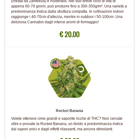
(creata da Zambeza) e Ruderalis. Nel suo breve ciclo di vita di
appena 60-70 giorni, può produrre fino a 300-350g/m². Una varietà a
predominanza Indica dalla struttura compatta. In coltivazioni indoor
raggiunge i 40-70cm d'altezza, mentre in outdoor i 50-100cm. Una
deliziosa Cannabis dagli intensi aromi di formaggio!
€ 20.00
Rocket Banana
Volete ottenere cime grandi e saporite ricche di THC? Non cercate
oltre e provate la Rocket Banana, un ibrido a predominanza indica
dai sapori unici e dagli effetti rilassanti, ma ancora stimolanti.