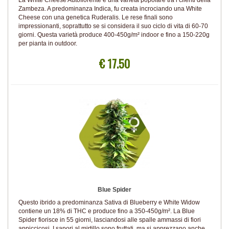
La White Cheese Autofiorente è una varietà popolare tra i clienti della
Zambeza. A predominanza Indica, fu creata incrociando una White
Cheese con una genetica Ruderalis. Le rese finali sono
impressionanti, soprattutto se si considera il suo ciclo di vita di 60-70
giorni. Questa varietà produce 400-450g/m² indoor e fino a 150-220g
per pianta in outdoor.
€ 17.50
Blue Spider
Questo ibrido a predominanza Sativa di Blueberry e White Widow
contiene un 18% di THC e produce fino a 350-450g/m². La Blue
Spider fiorisce in 55 giorni, lasciandosi alle spalle ammassi di fiori
appiccicosi. I sapori al mirtillo sono fruttati, ma si apprezzano anche