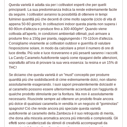
Questa varietà è adatta sia per i coltivatori esperti che per quelli
principianti. La sua predominanza Indica la rende estremamente facile
da seguire. I coltivatori avranno la possibilità di ottenere in tempi
fulminei quantità più che decenti di cime molto saporite (ciclo di vita di
appena 50-60 giorni). In coltivazioni indoor questa pianta non supera i
60-90cm d'altezza e produce fino a 300-400g/m². Quando viene
coltivata all'aperto, in condizioni ambientali ottimali, può arrivare a
produrre fino a 150g per pianta, raggiungendo i 70-110cm d'altezza.
Consigliamo vivamente ai coltivatori outdoor e guerrilla di valutare
l'esposizione solare, in modo da calcolare a priori il numero di ore di
luce diretta. Più sole e luce riceveranno e più pesanti saranno i raccolti.
La Candy Caramelo Autofiorente saprà come ripagarvi delle attenzioni,
soprattutto all'ora di provare la sua vera essenza: la resina e un 15% di
THC!
Se diciamo che questa varietà è un "must" concepito per produrre
quantità più che soddisfacenti di cime estremamente dolci, non stiamo
assolutamente esagerando. I suoi sapori prevalentemente dolciastri e
al caramello possono essere ulteriormente accentuati con l'aggiunta di
qualche prodotto stimolante per la fioritura. Ma non è assolutamente
necessario. Riuscirete sempre ad ottenere un prodotto finale ancora
più dolce di qualsiasi caramella in vendita in un negozio di "gominolas"
spagnolo! Ciò che rende ancora più speciale questa varietà
autofiorente al caramello della Zambeza è il suo retrogusto di menta,
che dona alla miscela aromatica ancora più intensità e complessità. Gli
effetti sono caratterizzati da stimoli di creatività accompagnati da