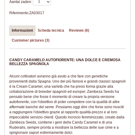
Aantal zaden:
Riferimento:
ZA03017
Informazioni
Scheda tecnica
Reviews (6)
Customer pictures (3)
CANDY CARAMELO AUTOFIORENTE: UNA DOLCE E CREMOSA
BELLEZZA SPAGNOLA
Alcuni coltivatori avranno già avuto a che fare con genetiche
provenienti dalla Spagna. Uno dei più famosi e grandi classici spagnoli
è la Cream Caramel, una varietà che ha preso forma grazie alla
collaborazione di breeder spagnoli ed europei. Zambeza Seeds ha
pensato bene che fosse il momento di creare la propria versione
autofiorente, con l'obiettivo di poter competere con la qualità di altre
affermate banche del seme. Possiamo oggi dire che forse sono riusciti
a raggiungere l'obiettivo grazie al rapporto qualità-prezzo e al loro
impeccabile servizio clienti. Questo incrocio femminizzato, creato dalla
Zambeza Seeds, contiene i geni della Candy Caramel e di una
Ruderalis, sempre pronta a mostrare la bellezza delle sue cime e a
sprigionare sapori estremamente dolci.