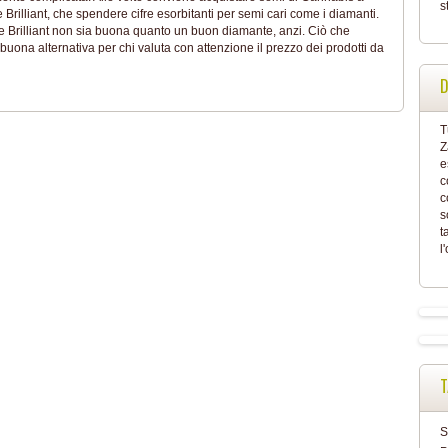
s
Brilliant, che spendere cifre esorbitanti per semi cari come i diamanti.
e Brilliant non sia buona quanto un buon diamante, anzi. Ciò che
buona alternativa per chi valuta con attenzione il prezzo dei prodotti da
D
T
Z
e
c
c
s
t
l
T
S