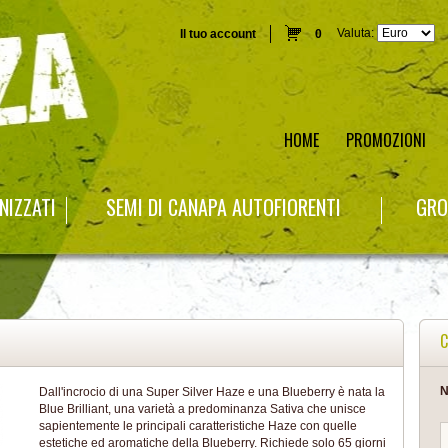
Valuta:
Il tuo account
0
HOME
PROMOZIONI
NIZZATI
SEMI DI CANAPA AUTOFIORENTI
GRO
C
N
Dall'incrocio di una Super Silver Haze e una Blueberry è nata la
Blue Brilliant, una varietà a predominanza Sativa che unisce
sapientemente le principali caratteristiche Haze con quelle
estetiche ed aromatiche della Blueberry. Richiede solo 65 giorni