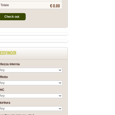
€ 0.00
Totale
Check out
EEDFINDER
ltezza interna
ffetto
THC
ioritura