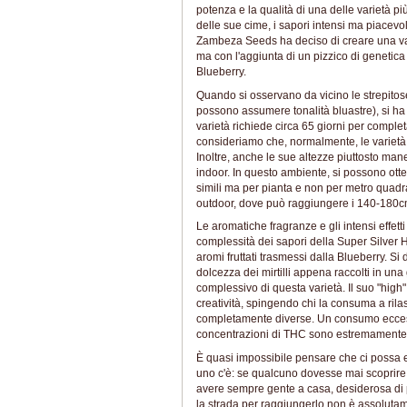
potenza e la qualità di una delle varietà pi
delle sue cime, i sapori intensi ma piacevoli
Zambeza Seeds ha deciso di creare una vari
ma con l'aggiunta di un pizzico di genetica
Blueberry.
Quando si osservano da vicino le strepitose 
possono assumere tonalità bluastre), si ha 
varietà richiede circa 65 giorni per completa
consideriamo che, normalmente, le varietà 
Inoltre, anche le sue altezze piuttosto man
indoor. In questo ambiente, si possono ott
simili ma per pianta e non per metro quadrat
outdoor, dove può raggiungere i 140-180cm
Le aromatiche fragranze e gli intensi effetti
complessità dei sapori della Super Silver Ha
aromi fruttati trasmessi dalla Blueberry. Si 
dolcezza dei mirtilli appena raccolti in una
complessivo di questa varietà. Il suo "high",
creatività, spingendo chi la consuma a rila
completamente diverse. Un consumo eccessiv
concentrazioni di THC sono estremamente 
È quasi impossibile pensare che ci possa e
uno c'è: se qualcuno dovesse mai scoprire ch
avere sempre gente a casa, desiderosa di p
la strada per raggiungerlo non è assolutam