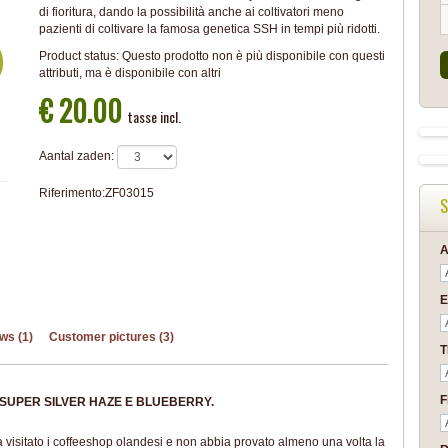
di fioritura, dando la possibilità anche ai coltivatori meno
pazienti di coltivare la famosa genetica SSH in tempi più ridotti.
Product status:
Questo prodotto non è più disponibile con questi
attributi, ma è disponibile con altri
€ 20.00
tasse incl.
Aantal zaden:
Riferimento:
ZF03015
S
A
E
ws (1)
Customer pictures (3)
F
I SUPER SILVER HAZE E BLUEBERRY.
a visitato i coffeeshop olandesi e non abbia provato almeno una volta la