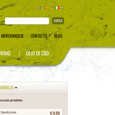
CERCA
MERCHANDISE
CONTATTO
BLOG
WING
OLIO DI CBD
ARRELLO
essun prodotto
€ 0.00
Spedizione