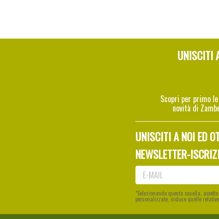
UNISCITI 
Scopri per primo le
novità di Zamb
UNISCITI A NOI ED O
NEWSLETTER-ISCRIZ
*Selezionando questa casella, accett
personalizzate, incluse quelle relative