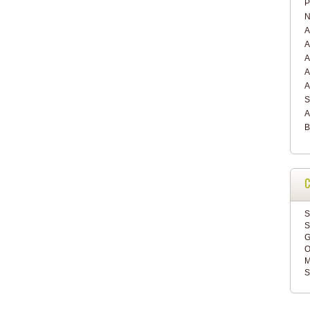
P
N
A
A
A
A
A
S
A
B
C
S
S
G
O
M
S