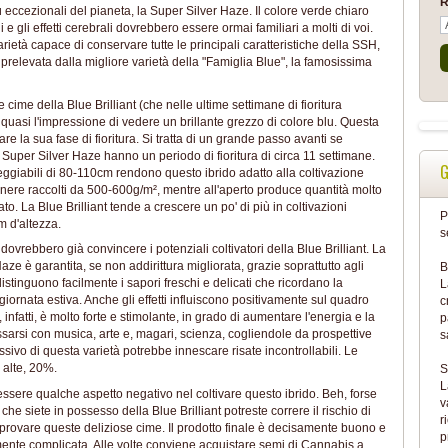
R
ù eccezionali del pianeta, la Super Silver Haze. Il colore verde chiaro
 e gli effetti cerebrali dovrebbero essere ormai familiari a molti di voi.
età capace di conservare tutte le principali caratteristiche della SSH,
 prelevata dalla migliore varietà della "Famiglia Blue", la famosissima
cime della Blue Brilliant (che nelle ultime settimane di fioritura
quasi l'impressione di vedere un brillante grezzo di colore blu. Questa
re la sua fase di fioritura. Si tratta di un grande passo avanti se
Super Silver Haze hanno un periodo di fioritura di circa 11 settimane.
G
eggiabili di 80-110cm rendono questo ibrido adatto alla coltivazione
enere raccolti da 500-600g/m², mentre all'aperto produce quantità molto
o. La Blue Brilliant tende a crescere un po' di più in coltivazioni
P
 d'altezza.
s
 dovrebbero già convincere i potenziali coltivatori della Blue Brilliant. La
ze è garantita, se non addirittura migliorata, grazie soprattutto agli
distinguono facilmente i sapori freschi e delicati che ricordano la
L
 giornata estiva. Anche gli effetti influiscono positivamente sul quadro
c
 infatti, è molto forte e stimolante, in grado di aumentare l'energia e la
p
ssarsi con musica, arte e, magari, scienza, cogliendole da prospettive
s
o di questa varietà potrebbe innescare risate incontrollabili. Le
alte, 20%.
S
L
ssere qualche aspetto negativo nel coltivare questo ibrido. Beh, forse
v
e siete in possesso della Blue Brilliant potreste correre il rischio di
r
rovare queste deliziose cime. Il prodotto finale è decisamente buono e
p
ente complicata. Alle volte conviene acquistare semi di Cannabis a