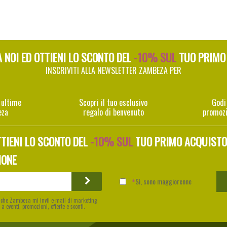
A NOI ED OTTIENI LO SCONTO DEL
-10% SUL
TUO PRIMO
INSCRIVITI ALLA NEWSLETTER ZAMBEZA PER
 ultime
Scopri il tuo esclusivo
Godi
eza
regalo di benvenuto
promozi
TTIENI LO SCONTO DEL
-10% SUL
TUO PRIMO ACQUISTO
IONE
Sì, sono maggiorenne
o che Zambeza mi invii e-mail di marketing
 a eventi, promozioni, offerte e sconti.