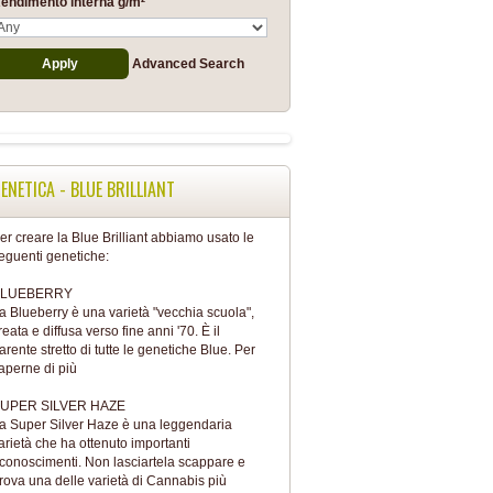
endimento interna g/m²
Advanced Search
ENETICA - BLUE BRILLIANT
er creare la Blue Brilliant abbiamo usato le
eguenti genetiche:
BLUEBERRY
a Blueberry è una varietà "vecchia scuola",
reata e diffusa verso fine anni '70. È il
arente stretto di tutte le genetiche Blue.
Per
aperne di più
UPER SILVER HAZE
a Super Silver Haze è una leggendaria
arietà che ha ottenuto importanti
iconoscimenti. Non lasciartela scappare e
rova una delle varietà di Cannabis più