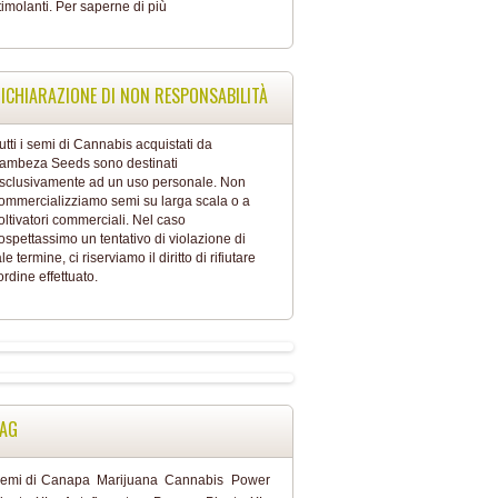
timolanti.
Per saperne di più
ICHIARAZIONE DI NON RESPONSABILITÀ
utti i semi di Cannabis acquistati da
ambeza Seeds sono destinati
sclusivamente ad un uso personale. Non
ommercializziamo semi su larga scala o a
oltivatori commerciali. Nel caso
ospettassimo un tentativo di violazione di
ale termine, ci riserviamo il diritto di rifiutare
'ordine effettuato.
AG
emi di Canapa
Marijuana
Cannabis
Power