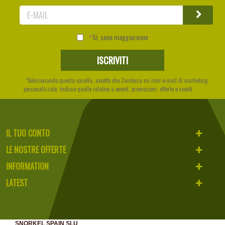
Sì, sono maggiorenne
*Selezionando questa casella, accetto che Zambeza mi invii e-mail di marketing
personalizzate, incluse quelle relative a eventi, promozioni, offerte e sconti.
IL TUO CONTO
LE NOSTRE OFFERTE
INFORMATION
LATEST
SNORKEL SPAIN SLU