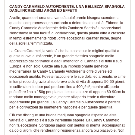
CANDY CARAMELO AUTOFIORENTE: UNA BELLEZZA SPAGNOLA
DAGLI INCREDIBILI AROMI ED EFFETTI
A volte, quando si crea una varietà autofiorente bisogna scendere a
qualche compromesso, rinunciando a determinate qualità. Ebbene, la
Candy Caramelo Autofiorente della Zambeza Seeds è un'eccezione!
Nonostante la sua facilità di coltivazione, questa pianta oltre a crescere
in tempi estremamente ridotti, offre eccezionali caratteristiche, degne
della sorella femminizzata.
La Cream Caramel, la varietà che ha trasmesso le migliori qualità a
questa nuova autofiorente, è un grande classico spagnolo molto
apprezzato dai coltivatori e dagli intenditori di Cannabis di tutto il sud
Europa, e non solo. Grazie alla sua impressionante genetica
mediterranea, la Candy Caramelo Autofiorente offre diverse ed
eccezionali qualità. Potrete raccogliere le sue dolci ed aromatiche cime
in tempi record, grazie al suo breve ciclo di vita di appena 50-60 giorni.
In coltivazioni indoor può produrre fino a 400g/m², mentre all'aperto
può offrire fino a 150g per pianta. Le sue altezze di appena 60-90cm la
rendono molto maneggevole, mentre all'aperto tende a diventare
leggermente più grande. La Candy Caramelo Autofiorente è perfetta
per le coltivazioni da mantenere nascoste e per quelle guerrilla.
Ciò che distingue una buona marijuana spagnola rispetto ad altre
varietà di Cannabis è il suo incredibile sapore. La Candy Caramelo
non fa eccezione. Sprigiona sapori con sentori di menta, accompagnati
da dolci aromi che renderanno l'esperienza ancora più piacevole. Non