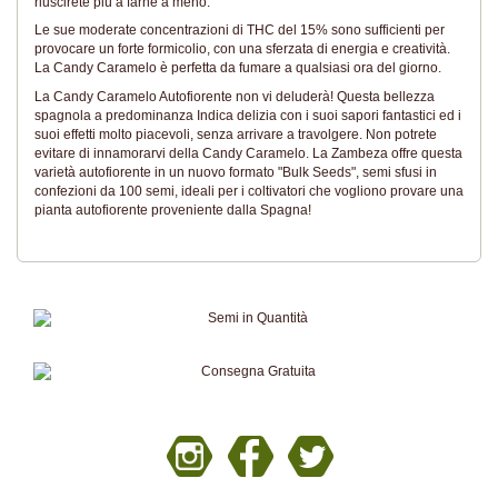
riuscirete più a farne a meno.
Le sue moderate concentrazioni di THC del 15% sono sufficienti per
provocare un forte formicolio, con una sferzata di energia e creatività.
La Candy Caramelo è perfetta da fumare a qualsiasi ora del giorno.
La Candy Caramelo Autofiorente non vi deluderà! Questa bellezza
spagnola a predominanza Indica delizia con i suoi sapori fantastici ed i
suoi effetti molto piacevoli, senza arrivare a travolgere. Non potrete
evitare di innamorarvi della Candy Caramelo. La Zambeza offre questa
varietà autofiorente in un nuovo formato "Bulk Seeds", semi sfusi in
confezioni da 100 semi, ideali per i coltivatori che vogliono provare una
pianta autofiorente proveniente dalla Spagna!